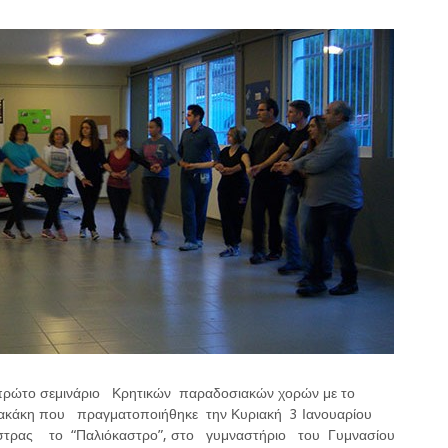
 πρώτο σεμινάριο Κρητικών παραδοσιακών χορών με το
λακάκη που πραγματοποιήθηκε την Κυριακή 3 Ιανουαρίου
άστρας το “Παλιόκαστρο”, στο γυμναστήριο του Γυμνασίου