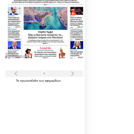
Τα
πρωτοσέλιδα
των
εφημερίδων