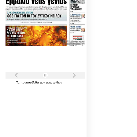
Τα
πρωτοσέλιδα
των
εφημερίδων