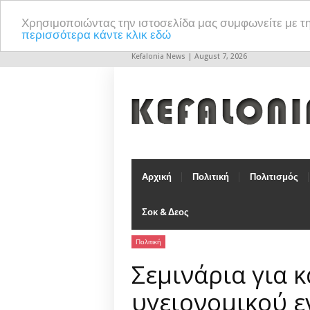
Χρησιμοποιώντας την ιστοσελίδα μας συμφωνείτε με τ
περισσότερα κάντε κλικ εδώ
Kefalonia News | August 7, 2026
Αρχική
Πολιτική
Πολιτισμός
Σοκ & Δεος
Πολιτική
Σεμινάρια για 
υγειονομικού 