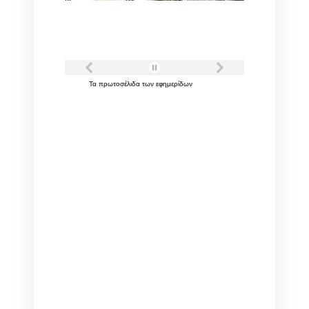
Τα
πρωτοσέλιδα
των
εφημερίδων