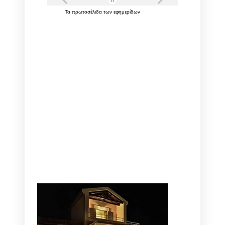
Τα
πρωτοσέλιδα
των
εφημερίδων