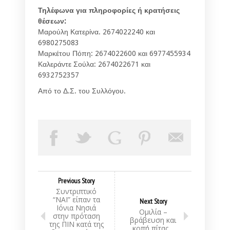
Τηλέφωνα για πληροφορίες ή κρατήσεις
θέσεων:
Μαρούλη Κατερίνα. 2674022240 και
6980275083
Μαρκέτου Πόπη: 2674022600 και 6977455934
Καλεράντε Σούλα: 2674022671 και
6932752357
Από το Δ.Σ. του Συλλόγου.
Previous Story
Συντριπτικό
“ΝΑΙ” είπαν τα
Next Story
Ιόνια Νησιά
Ομιλία –
στην πρόταση
βράβευση και
της ΠΙΝ κατά της
κοπή πίτας…