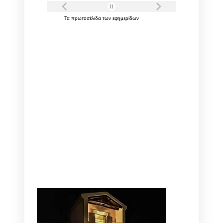
Τα
πρωτοσέλιδα
των
εφημερίδων