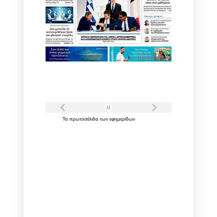
Τα
πρωτοσέλιδα
των
εφημερίδων