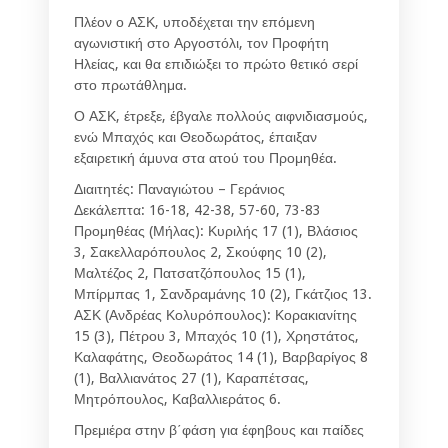
Πλέον ο ΑΣΚ, υποδέχεται την επόμενη
αγωνιστική στο Αργοστόλι, τον Προφήτη
Ηλείας, και θα επιδιώξει το πρώτο θετικό σερί
στο πρωτάθλημα.
Ο ΑΣΚ, έτρεξε, έβγαλε πολλούς αιφνιδιασμούς,
ενώ Μπαχός και Θεοδωράτος, έπαιξαν
εξαιρετική άμυνα στα ατού του Προμηθέα.
Διαιτητές: Παναγιώτου – Γεράνιος
Δεκάλεπτα: 16-18, 42-38, 57-60, 73-83
Προμηθέας (Μήλας): Κυριλής 17 (1), Βλάσιος
3, Σακελλαρόπουλος 2, Σκούφης 10 (2),
Μαλτέζος 2, Πατσατζόπουλος 15 (1),
Μπίρμπας 1, Σανδραμάνης 10 (2), Γκάτζιος 13.
ΑΣΚ (Ανδρέας Κολυρόπουλος): Κορακιανίτης
15 (3), Πέτρου 3, Μπαχός 10 (1), Χρηστάτος,
Καλαφάτης, Θεοδωράτος 14 (1), Βαρβαρίγος 8
(1), Βαλλιανάτος 27 (1), Καραπέτσας,
Μητρόπουλος, Καβαλλιεράτος 6.
Πρεμιέρα στην β΄φάση για έφηβους και παίδες