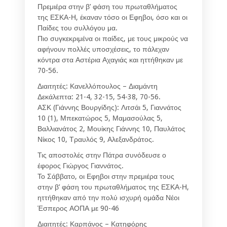
Πρεμιέρα στην β’ φάση του πρωταθλήματος
της ΕΣΚΑ-Η, έκαναν τόσο οι Εφηβοι, όσο και οι
Παίδες του συλλόγου μα.
Πιο συγκεκριμένα οι παίδες, με τους μικρούς να
αφήνουν πολλές υποσχέσεις, το πάλεχαν
κόντρα στα Αστέρια Αχαγιάς και ηττήθηκαν με
70-56.
Διαιτητές: Κανελλόπουλος – Διαμάντη
Δεκάλεπτα: 21-4, 32-15, 54-38, 70-56.
ΑΣΚ (Γιάννης Βουργίδης): Λιτσάι 5, Γιαννάτος
10 (1), Μπεκατώρος 5, Μαμασούλας 5,
Βαλλιανάτος 2, Μουίκης Γιάννης 10, Παυλάτος
Νίκος 10, Τραυλός 9, Αλεξανδράτος.
Τις αποστολές στην Πάτρα συνόδευσε ο
έφορος Γιώργος Γιαννάτος.
Το Σάββατο, οι Εφηβοι στην πρεμιέρα τους
στην β’ φάση του πρωταθλήματος της ΕΣΚΑ-Η,
ηττήθηκαν από την πολύ ισχυρή ομάδα Νέοι
Έσπερος ΑΟΠΑ με 90-46
Διαιτητές: Καρπάνος – Κατηφόρης