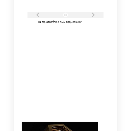
Τα
πρωτοσέλιδα
των
εφημερίδων