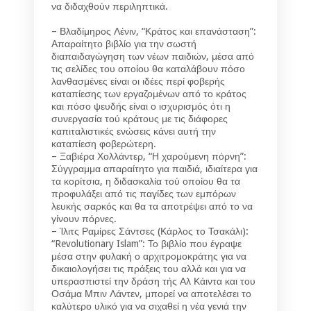
να διδαχθούν περιληπτικά.
– Βλαδίμηρος Λένιν, “Κράτος και επανάσταση”
:
Απαραίτητο βιβλίο για την σωστή
διαπαιδαγώγηση των νέων παιδιών, μέσα από
τις σελίδες του οποίου θα καταλάβουν πόσο
λανθασμένες είναι οι ιδέες περί φοβερής
καταπίεσης των εργαζομένων από το κράτος
και πόσο ψευδής είναι ο ισχυρισμός ότι η
συνεργασία τού κράτους με τις διάφορες
καπιταλιστικές ενώσεις κάνει αυτή την
καταπίεση φοβερώτερη.
–
Ξαβιέρα Χολλάντερ, “Η χαρούμενη πόρνη”
:
Σύγγραμμα απαραίτητο για παιδιά, ιδιαίτερα για
τα κορίτσια, η διδασκαλία τού οποίου θα τα
προφυλάξει από τις παγίδες των εμπόρων
λευκής σαρκός και θα τα αποτρέψει από το να
γίνουν πόρνες.
– Ίλιτς Ραμίρες Σάντσες (Κάρλος το Τσακάλι):
“Revolutionary Islam”
: Το βιβλίο που έγραψε
μέσα στην φυλακή ο αρχιτρομοκράτης για να
δικαιολογήσει τις πράξεις του αλλά και για να
υπερασπιστεί την δράση τής Αλ Κάιντα και του
Οσάμα Μπιν Λάντεν, μπορεί να αποτελέσει το
καλύτερο υλικό για να σιχαθεί η νέα γενιά την