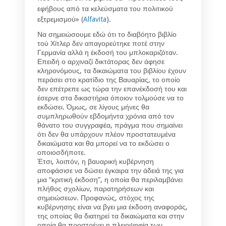
εφήβους από τα κελεύσματα του πολιτικού
εξτρεμισμού» (
Alfavita
).
Να σημειώσουμε εδώ ότι το διαβόητο βιβλίο
τού Χίτλερ δεν απαγορεύτηκε ποτέ στην
Γερμανία αλλά η έκδοσή του μπλοκαριζόταν.
Επειδή ο αρχιναζί δικτάτορας δεν άφησε
κληρονόμους, τα δικαιώματα του βιβλίου έχουν
περάσει στο κρατίδιο της Βαυαρίας, το οποίο
δεν επέτρεπε ως τώρα την επανέκδοσή του και
έσερνε στα δικαστήρια όποιον τολμούσε να το
εκδώσει. Όμως, σε λίγους μήνες θα
συμπληρωθούν εβδομήντα χρόνια από τον
θάνατο του συγγραφέα, πράγμα που σημαίνει
ότι δεν θα υπάρχουν πλέον προστατευμένα
δικαιώματα και θα μπορεί να το εκδώσει ο
οποιοσδήποτε.
Έτσι, λοιπόν, η βαυαρική κυβέρνηση
αποφάσισε να δώσει έγκαιρα την άδειά της για
μια “κριτική έκδοση”, η οποία θα περιλαμβάνει
πλήθος σχολίων, παρατηρήσεων και
σημειώσεων. Προφανώς, στόχος της
κυβέρνησης είναι να βγει μια έκδοση αναφοράς,
της οποίας θα διατηρεί τα δικαιώματα και στην
οποία θα προστρέχει η πλειοψηφία των