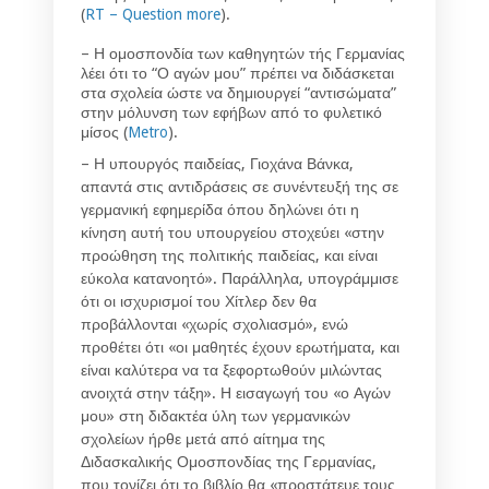
(
RT – Question more
).
– Η ομοσπονδία των καθηγητών τής Γερμανίας
λέει ότι το “Ο αγών μου” πρέπει να διδάσκεται
στα σχολεία ώστε να δημιουργεί “αντισώματα”
στην μόλυνση των εφήβων από το φυλετικό
μίσος (
Metro
).
– Η υπουργός παιδείας, Γιοχάνα Βάνκα,
απαντά στις αντιδράσεις σε συνέντευξή της σε
γερμανική εφημερίδα όπου δηλώνει ότι η
κίνηση αυτή του υπουργείου στοχεύει «στην
προώθηση της πολιτικής παιδείας, και είναι
εύκολα κατανοητό». Παράλληλα, υπογράμμισε
ότι οι ισχυρισμοί του Χίτλερ δεν θα
προβάλλονται «χωρίς σχολιασμό», ενώ
προθέτει ότι «οι μαθητές έχουν ερωτήματα, και
είναι καλύτερα να τα ξεφορτωθούν μιλώντας
ανοιχτά στην τάξη». Η εισαγωγή του «ο Αγών
μου» στη διδακτέα ύλη των γερμανικών
σχολείων ήρθε μετά από αίτημα της
Διδασκαλικής Ομοσπονδίας της Γερμανίας,
που τονίζει ότι το βιβλίο θα «προστάτευε τους