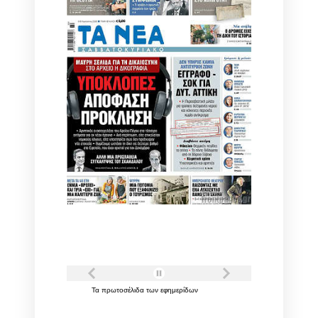
Τα
πρωτοσέλιδα
των
εφημερίδων