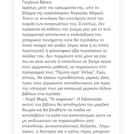
Γιοχάννα Βάνκα
αμέσως μετά την ορκωμοσία της, υπό το
βλέμμα τής καγκελλαρίου Άνγκελας Μέρκελ.
Τούτο το ιστολόγιο δεν υποτίμησε ποτέ την
ευφυΐα των αναγνωστών του. Συνεπώς, δεν
πρόκειται να εκθέσω την γνώμη μου για το πού
πραγματικά αποσκοπεί η επανέκδοση του
χιτλερικού πονήματος ούτε θα σχολιάσω το
πόσο ανιαρό και ανάξιο λόγου είναι ή το πόση
λογοτεχνική ή φιλοσοφική αξία περικλείουν οι
σελίδες του. Δεν περιμένετε από μένα να σας
πω αν είναι αστείο ή επικίνδυνο να δούμε αύριο
τους γερμανούς μαθητές να σημειώνουν στο
πρόγραμμά τους
“Πρώτη ώρα: Χίτλερ”
. Εγώ,
απλώς, θα κλείσω προσθέτοντας μερικές ιδέες
προς τους γερμανούς εκπαιδευτικούς και προς
την υπουργό τους για εισαγωγή μερικών άλλων
βιβλίων στα σχολεία:
–
Καρλ Μαρξ, “Το κεφάλαιο”
: Η διδασκαλία
αυτού του βιβλίου θα αποδομήσει την μαρξική
θεωρία και θα βοηθήσει τα παιδιά να
καταλάβουν τα καλά τού καπιταλισμού ώστε να
μη κινδυνεύουν να παρασυρθούν από
επικίνδυνες αντικαπιταλιστικές δοξασίες. Λόγω
όγκου, ο δεύτερος και ο τρίτος τόμος μπορούν