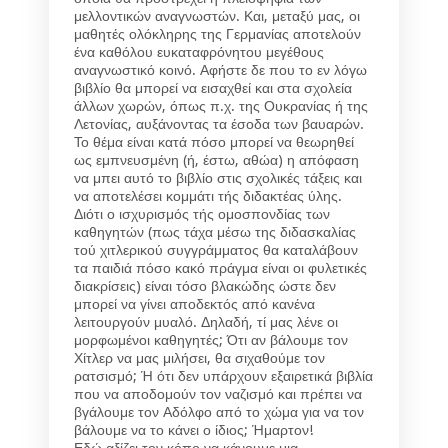
μελλοντικών αναγνωστών. Και, μεταξύ μας, οι
μαθητές ολόκληρης της Γερμανίας αποτελούν
ένα καθόλου ευκαταφρόνητου μεγέθους
αναγνωστικό κοινό. Αφήστε δε που το εν λόγω
βιβλίο θα μπορεί να εισαχθεί και στα σχολεία
άλλων χωρών, όπως π.χ. της Ουκρανίας ή της
Λετονίας, αυξάνοντας τα έσοδα των βαυαρών.
Το θέμα είναι κατά πόσο μπορεί να θεωρηθεί
ως εμπνευσμένη (ή, έστω, αθώα) η απόφαση
να μπει αυτό το βιβλίο στις σχολικές τάξεις και
να αποτελέσει κομμάτι τής διδακτέας ύλης.
Διότι ο ισχυρισμός τής ομοσπονδίας των
καθηγητών (πως τάχα μέσω της διδασκαλίας
τού χιτλερικού συγγράμματος θα καταλάβουν
τα παιδιά πόσο κακό πράγμα είναι οι φυλετικές
διακρίσεις) είναι τόσο βλακώδης ώστε δεν
μπορεί να γίνει αποδεκτός από κανένα
λειτουργούν μυαλό. Δηλαδή, τί μας λένε οι
μορφωμένοι καθηγητές; Ότι αν βάλουμε τον
Χίτλερ να μας μιλήσει, θα σιχαθούμε τον
ρατσισμό; Ή ότι δεν υπάρχουν εξαιρετικά βιβλία
που να αποδομούν τον ναζισμό και πρέπει να
βγάλουμε τον Αδόλφο από το χώμα για να τον
βάλουμε να το κάνει ο ίδιος; Ήμαρτον!
Εδώ αξίζει τον κόπο να κάνουμε μια