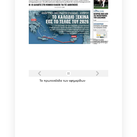
Τα
πρωτοσέλιδα
των
εφημερίδων