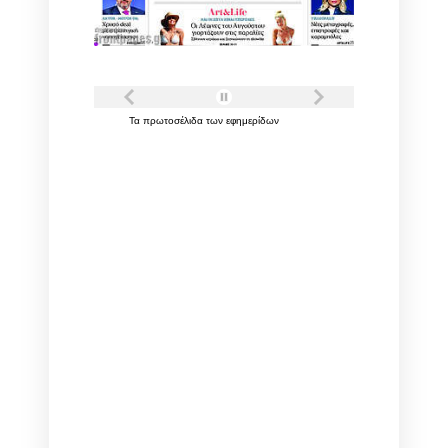
Τα
πρωτοσέλιδα
των
εφημερίδων