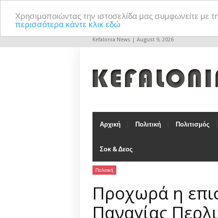
Χρησιμοποιώντας την ιστοσελίδα μας συμφωνείτε με τ
περισσότερα κάντε κλικ εδώ
Kefalonia News | August 9, 2026
Αρχική
Πολιτική
Πολιτισμός
Σοκ & Δεος
Πολιτική
Προχωρά η επι
Παναγίας Περλι