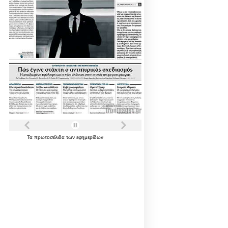
Τα
πρωτοσέλιδα
των
εφημερίδων