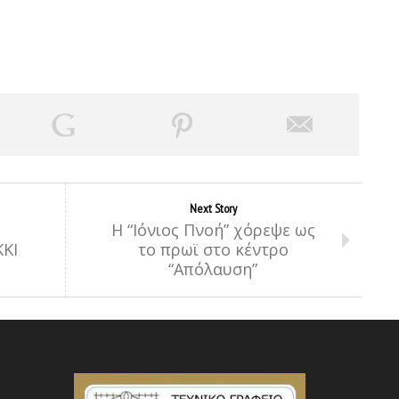
Next Story
H “Ιόνιος Πνοή” χόρεψε ως
ΚΚΙ
το πρωϊ στο κέντρο
“Απόλαυση”