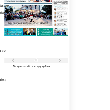
λείου
ρίας
ς
σου
Τα
πρωτοσέλιδα
των
εφημερίδων
ρίας