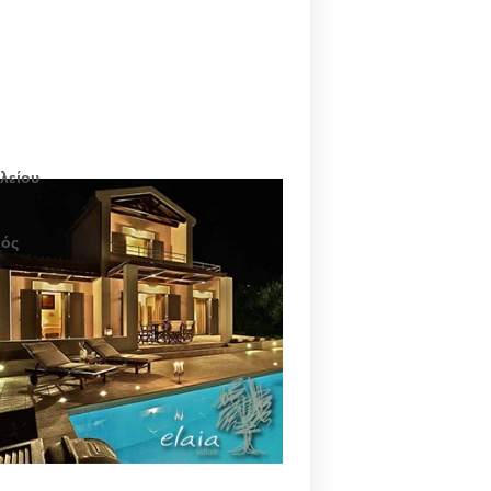
λείου
μός