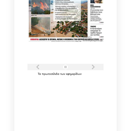
Τα
πρωτοσέλιδα
των
εφημερίδων