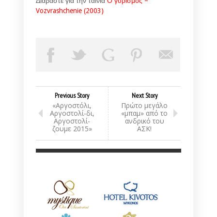
Διαβάστε για την ταινία
Ο γυρισμός –
Vozvrashchenie (2003)
Previous Story
Next Story
«Αργοστόλι,
Πρώτο μεγάλο
Αργοστολί-δι,
«μπαμ» από το
Αργοστολί-
ανδρικό του
ζουμε 2015»
ΑΣΚ!