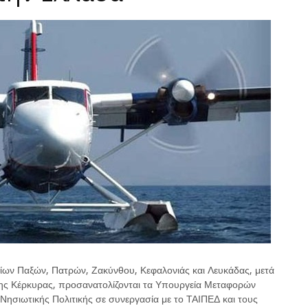
ίων Παξών, Πατρών, Ζακύνθου, Κεφαλονιάς και Λευκάδας, μετά
της Κέρκυρας, προσανατολίζονται τα Υπουργεία Μεταφορών
 Νησιωτικής Πολιτικής σε συνεργασία με το ΤΑΙΠΕΔ και τους