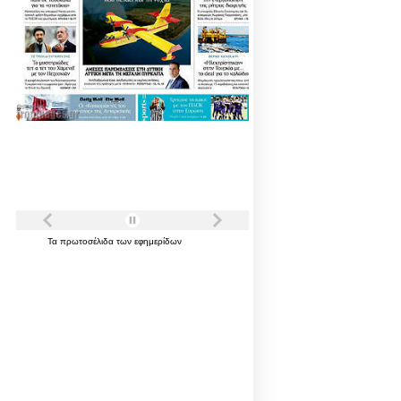
Τα
πρωτοσέλιδα
των
εφημερίδων