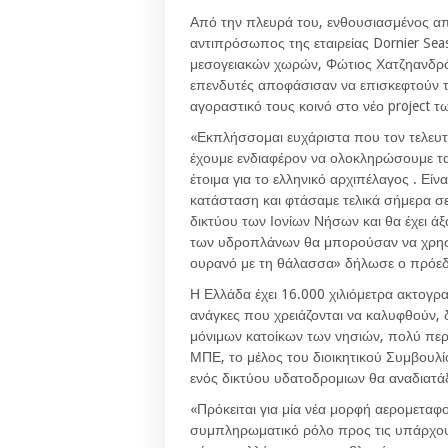
Από την πλευρά του, ενθουσιασμένος α
αντιπρόσωπος της εταιρείας Dornier Sea
μεσογειακών χωρών, Φώτιος Χατζηανδρόνη
επενδυτές αποφάσισαν να επισκεφτούν 
αγοραστικό τους κοινό στο νέο project 
«Εκπλήσσομαι ευχάριστα που τον τελευτ
έχουμε ενδιαφέρον να ολοκληρώσουμε τα 
έτοιμα για το ελληνικό αρχιπέλαγος . Εί
κατάσταση και φτάσαμε τελικά σήμερα σε 
δικτύου των Ιονίων Νήσων και θα έχει άξο
των υδροπλάνων θα μπορούσαν να χρησ
ουρανό με τη θάλασσα» δήλωσε ο πρόεδρο
Η Ελλάδα έχει 16.000 χιλιόμετρα ακτογρα
ανάγκες που χρειάζονται να καλυφθούν, 
μόνιμων κατοίκων των νησιών, πολύ περ
ΜΠΕ, το μέλος του διοικητικού Συμβουλί
ενός δικτύου υδατοδρομιων θα αναδιατάξ
«Πρόκειται για μία νέα μορφή αερομεταφο
συμπληρωματικό ρόλο προς τις υπάρχου