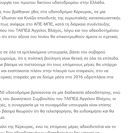
ιουργία του πρώτου δικτύου υδατοδρομίου στην Ελλάδα.
ίς που βρέθηκαν χθες στο υδατοδρόμιο Κέρκυρας, σε μία
έδωσαν και Κινέζοι επενδυτές της ευρωπαϊκής κατασκευαστικής
 Όπως ανέφερε στο ΑΠΕ-ΜΠΕ, κατά τη διάρκεια συνέντευξης
λίου του ΤΑΙΠΕΔ Άγγελος Βλάχος, λόγω και του αδειοδοτημένου
 ότι στον άξονα του Ιονίου θα επικεντρωθούν άμεσα οι σχετικές
ε σε όλα τα εμπλεκόμενα υπουργεία, βάσει του σοβαρού
ωρούμε, ότι η πολιτική βούληση είναι θετική σε όλα τα επίπεδα.
με βάσιμα να πιστεύουμε ότι τους επόμενους μήνες θα υπάρχει
 και εναπόκειται πλέον στην πλευρά των εταιρειών, στο να
ορικές εταιρείες για να δούμε μέσα στο 2016 υδροπλάνα στα
0 υδατοδρόμια βρίσκονται σε μία διαδικασία αδειοδότησης, ενώ
ς του Διοικητικού Συμβουλίου του ΤΑΙΠΕΔ Άγγελου Βλάχου, οι
θερές, η συνεργασία με τα συναρμόδια υπουργεία είναι επίσης
ίο βάσιμα θεωρούν ότι θα τελεσφορήσει, θα ευδοκιμήσει και θα
μα.
μάνι της Κέρκυρας, ενώ τις επόμενες μέρες αδειοδοτείται και το
νων δύο αδειοδοτημένων υδατοδρομίων δεν μπορεί να