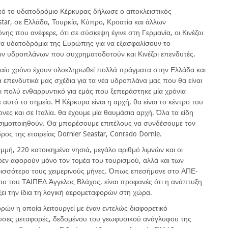
πό το υδατοδρόμιο Κέρκυρας δήλωσε ο αποκλειστικός
star, σε Ελλάδα, Τουρκία, Κύπρο, Κροατία και άλλων
ς που ανέφερε, ότι σε σύσκεψη έγινε στη Γερμανία, οι Κινέζοι
τα υδατοδρόμια της Ευρώπης για να εξασφαλίσουν το
των υδροπλάνων που συχρηματοδοτούν και Κινέζοι επενδυτές.
αίο χρόνο έχουν ολοκληρωθεί πολλά πράγματα στην Ελλάδα και
επενδυτικά μας σχέδια για τα νέα υδροπλάνα μας που θα είναι
ναι πολύ ενθαρρυντικό για εμάς που ξεπεράστηκε μία χρόνια
αυτό το σημείο. Η Κέρκυρα είναι η αρχή, θα είναι το κέντρο του
νες και σε Ιταλία. θα έχουμε μία θαυμάσια αρχή. Όλα τα είδη
ιμοποιηθούν. Θα μπορέσουμε επιτέλους να συνδέσουμε τον
ς της εταιρείας Dornier Seastar, Conrado Dornie.
μμή, 220 κατοικημένα νησιά, μεγάλο αριθμό λιμνών και οι
δεν αφορούν μόνο τον τομέα του τουρισμού, αλλά και των
ισσότερο τους χειμερινούς μήνες. Όπως επεσήμανε στο ΑΠΕ-
ου του ΤΑΙΠΕΔ Άγγελος Βλάχος, είναι προφανές ότι η ανάπτυξη
ει την ίδια τη λογική αερομεταφορών στη χώρα.
ρών η οποία λειτουργεί με έναν εντελώς διαφορετικό
σες μεταφορές, δεδομένου του γεωφυσικού ανάγλυφου της