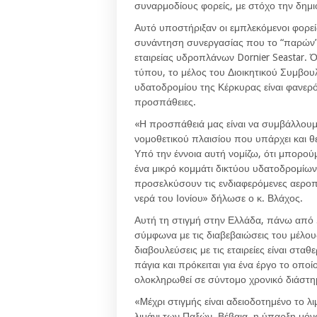
συναρμοδίους φορείς, με στόχο την δημ
Αυτό υποστήριξαν οι εμπλεκόμενοι φορε
συνάντηση συνεργασίας που το “παρών” 
εταιρείας υδροπλάνων Dornier Seastar.
τύπου, το μέλος του Διοικητικού Συμβου
υδατοδρομίου της Κέρκυρας είναι φανερό
προσπάθειες.
«Η προσπάθειά μας είναι να συμβάλλουμ
νομοθετικού πλαισίου που υπάρχει και θε
Υπό την έννοια αυτή νομίζω, ότι μπορού
ένα μικρό κομμάτι δικτύου υδατοδρομίων
προσελκύσουν τις ενδιαφερόμενες αεροπ
νερά του Ιονίου» δήλωσε ο κ. Βλάχος.
Αυτή τη στιγμή στην Ελλάδα, πάνω από 5
σύμφωνα με τις διαβεβαιώσεις του μέλου
διαβουλεύσεις με τις εταιρείες είναι στα
πάγια και πρόκειται για ένα έργο το οπο
ολοκληρωθεί σε σύντομο χρονικό διάστη
«Mέχρι στιγμής είναι αδειοδοτημένο το λι
λιμάνι των Παξών. Βέβαια, η ύπαρξη μό