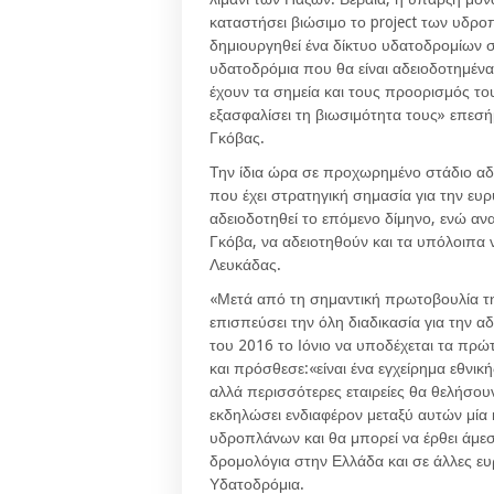
καταστήσει βιώσιμο το project των υδρο
δημιουργηθεί ένα δίκτυο υδατοδρομίων σε
υδατοδρόμια που θα είναι αδειοδοτημένα
έχουν τα σημεία και τους προορισμός το
εξασφαλίσει τη βιωσιμότητα τους» επεσή
Γκόβας.
Την ίδια ώρα σε προχωρημένο στάδιο αδε
που έχει στρατηγική σημασία για την ευρ
αδειοδοτηθεί το επόμενο δίμηνο, ενώ αν
Γκόβα, να αδειοτηθούν και τα υπόλοιπα ν
Λευκάδας.
«Μετά από τη σημαντική πρωτοβουλία τη
επισπεύσει την όλη διαδικασία για την 
του 2016 το Ιόνιο να υποδέχεται τα π
και πρόσθεσε:«είναι ένα εγχείρημα εθνική
αλλά περισσότερες εταιρείες θα θελήσουν
εκδηλώσει ενδιαφέρον μεταξύ αυτών μία 
υδροπλάνων και θα μπορεί να έρθει άμεσ
δρομολόγια στην Ελλάδα και σε άλλες ευ
Υδατοδρόμια.