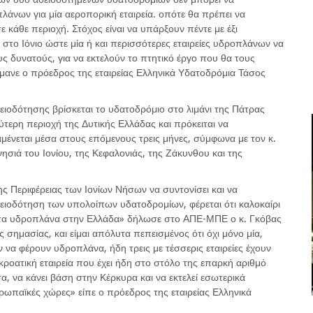
πλάνων για μία αεροπορική εταιρεία. οπότε θα πρέπει να
 κάθε περιοχή. Στόχος είναι να υπάρξουν πέντε με έξι
 στο Ιόνιο ώστε μία ή και περισσότερες εταιρείες υδροπλάνων να
υς δυνατούς, για να εκτελούν το πτητικό έργο που θα τους
μανε ο πρόεδρος της εταιρείας Ελληνικά Υδατοδρόμια Τάσος
ιοδότησης βρίσκεται το υδατοδρόμιο στο λιμάνι της Πάτρας
ύτερη περιοχή της Δυτικής Ελλάδας και πρόκειται να
αμένεται μέσα στους επόμενους τρεις μήνες, σύμφωνα με τον κ.
ησιά του Ιονίου, της Κεφαλονιάς, της Ζάκυνθου και της
ς Περιφέρειας των Ιονίων Νήσων να συντονίσει και να
αδειοδότηση των υπολοίπων υδατοδρομίων, φέρεται ότι καλοκαίρι
ρώτα υδροπλάνα στην Ελλάδα» δήλωσε στο ΑΠΕ-ΜΠΕ ο κ. Γκόβας
ς σημασίας, και είμαι απόλυτα πεπεισμένος ότι όχι μόνο μία,
 να φέρουν υδροπλάνα, ήδη τρεις με τέσσερις εταιρείες έχουν
κροατική εταιρεία που έχει ήδη στο στόλο της επαρκή αριθμό
α, να κάνει βάση στην Κέρκυρα και να εκτελεί εσωτερικά
ρωπαϊκές χώρες» είπε ο πρόεδρος της εταιρείας Ελληνικά