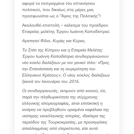
αφορά τα πεπραγμένα τoυ επτανήσιου
πολιτικού, που δικαίως στις μέρες μας
προσφωνείται ως ο “Άγιος της Πολιτικής”!
Ακολουθεί επιστολή – κάλεσμα του προέδρου
Εταιρείας μελέτης Έργου Ιωάννη Καποδίστρια:
Αγαπητοί Φίλοι. Κυρίες και Κύριοι,
Το Σπίτι της Κύπρου και η Εταιρεία Μελέτης
Έργου Ιωάννη Καποδίστρια συνδιοργανώνουν
νέο κύκλο διαλέξεων με τον γενικό τίτλο: «Προς
την Επανάσταση και τη συγκρότηση του
Ελληνικού Κράτους». Ο νέος κύκλος διαλέξεων
ξεκινά τον Ιανουάριο του 2016.
Οι συνδιοργανωτές, εκτιμούν από κοινού, ότι,
παρά την πληθωρικότητα της σύγχρονης
ελληνικής ιστοριογραφίας, είναι επιτακτική η
ανάγκη να προβληθούν ορισμένα κεφάλαια της
νεότερης νεοελληνικής ιστορίας, ιδιαίτερα της
περιόδου της Τουρκοκρατίας, με προσεγγίσεις
απαλλαγμένες από στερεότυπα, είτε αυτά