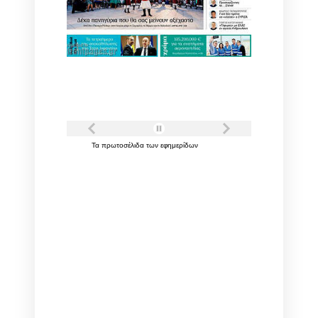
Τα
πρωτοσέλιδα
των
εφημερίδων