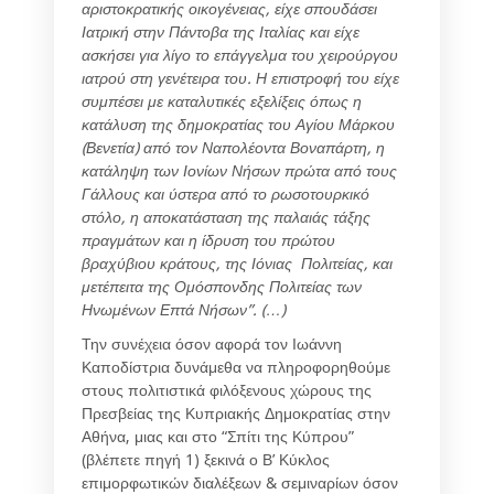
αριστοκρατικής οικογένειας, είχε σπουδάσει
Ιατρική στην Πάντοβα της Ιταλίας και είχε
ασκήσει για λίγο το επάγγελμα του χειρούργου
ιατρού στη γενέτειρα του. Η επιστροφή του είχε
συμπέσει με καταλυτικές εξελίξεις όπως η
κατάλυση της δημοκρατίας του Αγίου Μάρκου
(Βενετία) από τον Ναπολέοντα Βοναπάρτη, η
κατάληψη των Ιονίων Νήσων πρώτα από τους
Γάλλους και ύστερα από το ρωσοτουρκικό
στόλο, η αποκατάσταση της παλαιάς τάξης
πραγμάτων και η ίδρυση του πρώτου
βραχύβιου κράτους, της Ιόνιας Πολιτείας, και
μετέπειτα της Ομόσπονδης Πολιτείας των
Ηνωμένων Επτά Νήσων”. (…)
Την συνέχεια όσον αφορά τον Ιωάννη
Καποδίστρια δυνάμεθα να πληροφορηθούμε
στους πολιτιστικά φιλόξενους χώρους της
Πρεσβείας της Κυπριακής Δημοκρατίας στην
Αθήνα, μιας και στο “Σπίτι της Κύπρου”
(βλέπετε πηγή 1) ξεκινά ο Β’ Κύκλος
επιμορφωτικών διαλέξεων & σεμιναρίων όσον