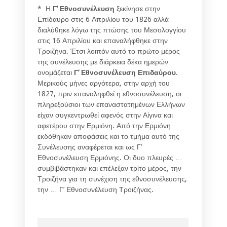
* Η
Γ’ Εθνοσυνέλευση
ξεκίνησε στην
Επίδαυρο στις 6 Απριλίου του 1826 αλλά
διαλύθηκε λόγω της πτώσης του Μεσολογγίου
στις 16 Απριλίου και επαναλήφθηκε στην
Τροιζήνα. Έτσι λοιπόν αυτό το πρώτο μέρος
της συνέλευσης με διάρκεια δέκα ημερών
ονομάζεται
Γ’ Εθνοσυνέλευση Επιδαύρου
.
Μερικούς μήνες αργότερα, στην αρχή του
1827, πριν επαναληφθεί η εθνοσυνέλευση, οι
πληρεξούσιοι των επαναστατημένων Ελλήνων
είχαν συγκεντρωθεί αφενός στην Αίγινα και
αφετέρου στην Ερμιόνη. Από την Ερμιόνη
εκδόθηκαν αποφάσεις και το τμήμα αυτό της
Συνέλευσης αναφέρεται και ως Γ’
Εθνοσυνέλευση Ερμιόνης. Οι δυο πλευρές …
συμβιβάστηκαν και επέλεξαν τρίτο μέρος, την
Τροιζήνα για τη συνέχιση της εθνοσυνέλευσης,
την … Γ’ Εθνοσυνέλευση Τροιζήνας.