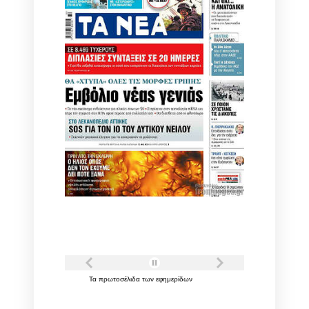
Τα
πρωτοσέλιδα
των
εφημερίδων