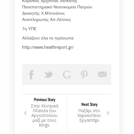
Κόρινθος Άρχοντας διοΙκητής
Πανεπιστημιακό Νοσοκομείο Πατρών
Διοικητής Χ.Μπονάνος
Αναπληρωτής Απ.Λέτσιος
7η ΥΠΕ
Αλλάζουν όλα τα πρόσωπα
http://www.healthreport.gr/
Previous Story
Next Story
Στην Κεντρική
Πλατεία του
Παζάρι στο
Αργοστολίου
Χαροκόπειο
μαζί με τους
Εργαστήρι
Kings.