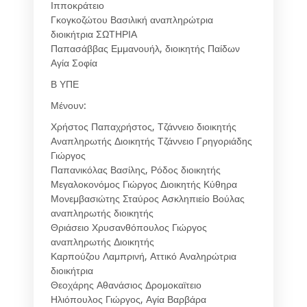
Ιπποκράτειο
Γκογκοζώτου Βασιλική αναπληρώτρια
διοικήτρια ΣΩΤΗΡΙΑ
Παπασάββας Εμμανουήλ, διοικητής Παίδων
Αγία Σοφία
Β ΥΠΕ
Μένουν:
Χρήστος Παπαχρήστος, Τζάννειο διοικητής
Αναπληρωτής Διοικητής Τζάννειο Γρηγοριάδης
Γιώργος
Παπανικόλας Βασίλης, Ρόδος διοικητής
Μεγαλοκονόμος Γιώργος Διοικητής Κύθηρα
Μονεμβασιώτης Σταύρος Ασκληπιείο Βούλας
αναπληρωτής διοικητής
Θριάσειο Χρυσανθόπουλος Γιώργος
αναπληρωτής Διοικητής
Καρπούζου Λαμπρινή, Αττικό Αναληρώτρια
διοικήτρια
Θεοχάρης Αθανάσιος Δρομοκαϊτειο
Ηλιόπουλος Γιώργος, Αγία Βαρβάρα