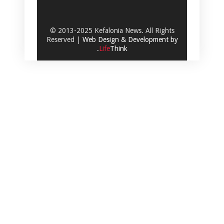
© 2013-2025 Kefalonia News. All Rights
Reserved |
Web Design & Development by
.
Life
Think