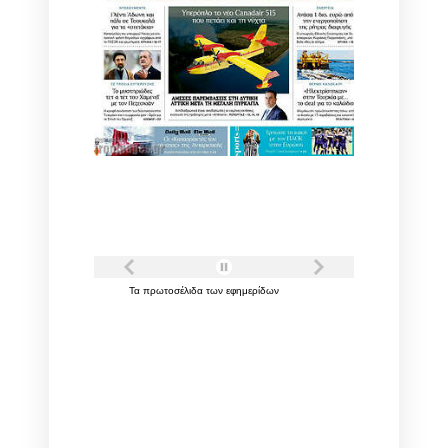
Τα
πρωτοσέλιδα
των
εφημερίδων