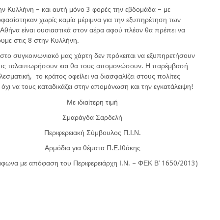
ην Κυλλήνη – και αυτή μόνο 3 φορές την εβδομάδα – με
ασίστηκαν χωρίς καμία μέριμνα για την εξυπηρέτηση των
Αθήνα είναι ουσιαστικά στον αέρα αφού πλέον θα πρέπει να
ουμε στις 8 στην Κυλλήνη.
ε στο συγκοινωνιακό μας χάρτη δεν πρόκειται να εξυπηρετήσουν
τους ταλαιπωρήσουν και θα τους απομονώσουν. Η παρέμβασή
λεσματική, το κράτος οφείλει να διασφαλίζει στους πολίτες
όχι να τους καταδικάζει στην απομόνωση και την εγκατάλειψη!
Με ιδιαίτερη τιμή
Σμαράγδα Σαρδελή
Περιφερειακή Σύμβουλος Π.Ι.Ν.
Αρμόδια για θέματα Π.Ε.Ιθάκης
μφωνα με απόφαση του Περιφερειάρχη Ι.Ν. – ΦΕΚ Β’ 1650/2013)