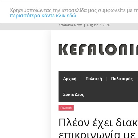
Χρησιμοποιώντας την ιστοσελίδα μας συμφωνείτε με τ
περισσότερα κάντε κλικ εδώ
Kefalonia News | August 7, 2026
Αρχική
Πολιτική
Πολιτισμός
Σοκ & Δεος
Πολιτική
Πλέον έχει δια
επικοινωνία με