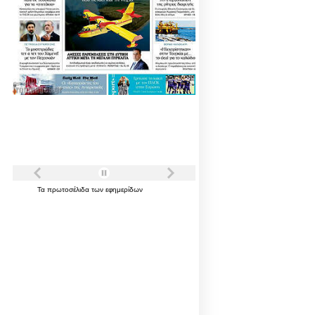
Τα
πρωτοσέλιδα
των
εφημερίδων