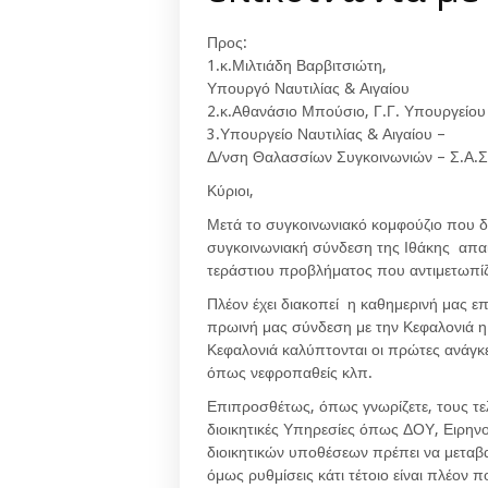
Προς:
1.κ.Μιλτιάδη Βαρβιτσιώτη,
Υπουργό Ναυτιλίας & Αιγαίου
2.κ.Αθανάσιο Μπούσιο, Γ.Γ. Υπουργείου 
3.Υπουργείο Ναυτιλίας & Αιγαίου –
Δ/νση Θαλασσίων Συγκοινωνιών – Σ.Α.Σ
Κύριοι,
Μετά το συγκοινωνιακό κομφούζιο που δ
συγκοινωνιακή σύνδεση της Ιθάκης απα
τεράστιου προβλήματος που αντιμετωπί
Πλέον έχει διακοπεί η καθημερινή μας επ
πρωινή μας σύνδεση με την Κεφαλονιά η 
Κεφαλονιά καλύπτονται οι πρώτες ανάγ
όπως νεφροπαθείς κλπ.
Επιπροσθέτως, όπως γνωρίζετε, τους τελ
διοικητικές Υπηρεσίες όπως ΔΟΥ, Ειρηνο
διοικητικών υποθέσεων πρέπει να μεταβα
όμως ρυθμίσεις κάτι τέτοιο είναι πλέον