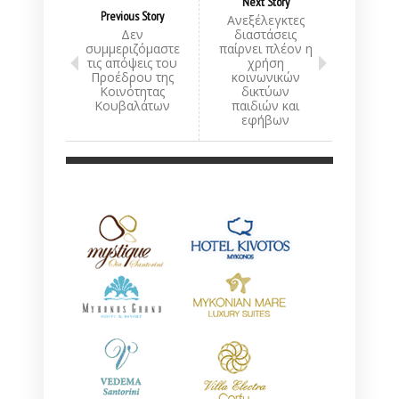
Next Story
Previous Story
Ανεξέλεγκτες
Δεν
διαστάσεις
συμμεριζόμαστε
παίρνει πλέον η
τις απόψεις του
χρήση
Προέδρου της
κοινωνικών
Κοινότητας
δικτύων
Κουβαλάτων
παιδιών και
εφήβων