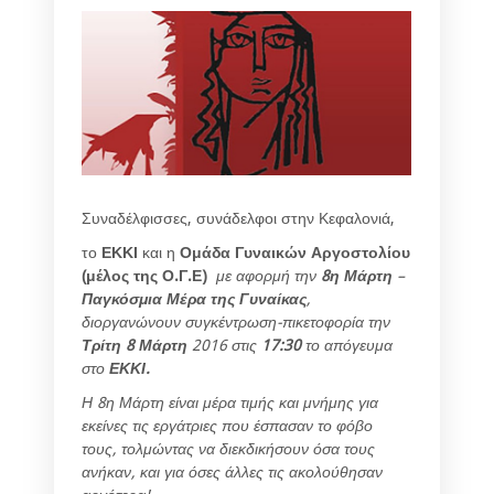
Συναδέλφισσες, συνάδελφοι στην Κεφαλονιά,
το
ΕΚΚΙ
και η
Ομάδα Γυναικών Αργοστολίου
(μέλος της Ο.Γ.Ε)
με αφορμή την
8η Μάρτη
–
Παγκόσμια Μέρα της Γυναίκας
,
διοργανώνουν συγκέντρωση-πικετοφορία την
Τρίτη 8 Μάρτη
2016 στις
17:30
το απόγευμα
στο
ΕΚΚΙ.
Η 8η Μάρτη είναι μέρα τιμής και μνήμης για
εκείνες τις εργάτριες που έσπασαν το φόβο
τους, τολμώντας να διεκδικήσουν όσα τους
ανήκαν, και για όσες άλλες τις ακολούθησαν