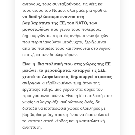
ανέργους, τους συνταξιούχους, τις νέες και
τους νέους του Νομού, όλοι μαζί, μια γροθιά,
να διαδηλώσουμε ενάντια στη
βαρβαρότητα της ΕΕ, του ΝΑΤΟ, των
μονοπωλίων
που γεννά τους πολέμους,
δημιουργώντας στρατιές ανθρώπινων ψυχών
που περιπλανούνται μερόνυχτα, ξεριζωμένοι
από τις πατρίδες τους και πνίγονται στο Αιγαίο
στα χέρια των δουλεμπόρων.
Είναι
η ίδια πολιτική που στις χώρες της ΕΕ
μειώνει τα μεροκάματα, καταργεί τις ΣΣΕ,
χτυπά το Ασφαλιστικό, δημιουργεί στρατιές
ανέργων
κι εξαθλιωμένων τμημάτων της
εργατικής τάξης, μας γυρνά στις αρχές του
προηγούμενου αιώνα. Είναι η ίδια πολιτική που
χωρίς να λογαριάζει ανθρώπινες ζωές, δε
διστάζει να ισοπεδώσει χώρες ολόκληρες με
βομβαρδισμούς, προκειμένου να διασφαλιστεί
το καπιταλιστικό κέρδος και η καπιταλιστική
ανάπτυξη.