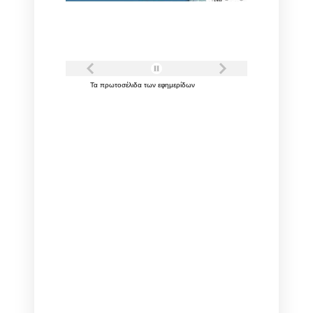
Τα
πρωτοσέλιδα
των
εφημερίδων