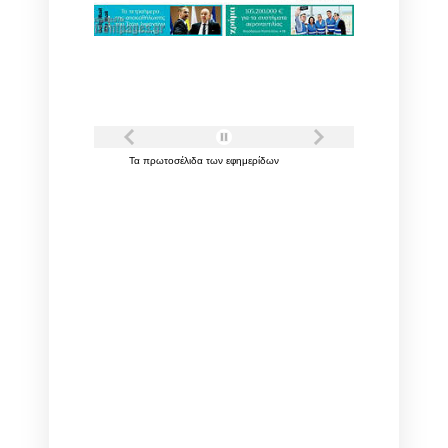
Τα
πρωτοσέλιδα
των
εφημερίδων