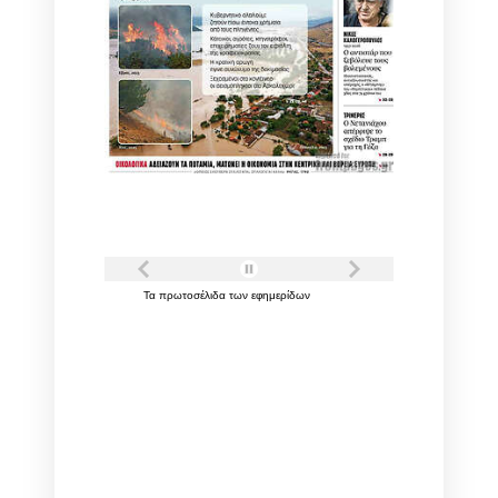
Τα
πρωτοσέλιδα
των
εφημερίδων