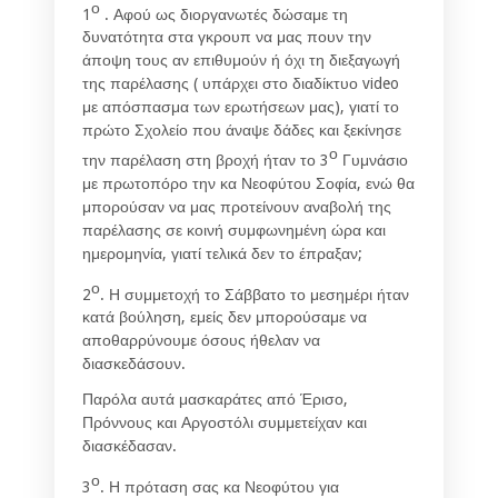
ο
1
. Αφού ως διοργανωτές δώσαμε τη
δυνατότητα στα γκρουπ να μας πουν την
άποψη τους αν επιθυμούν ή όχι τη διεξαγωγή
της παρέλασης ( υπάρχει στο διαδίκτυο video
με απόσπασμα των ερωτήσεων μας), γιατί το
πρώτο Σχολείο που άναψε δάδες και ξεκίνησε
ο
την παρέλαση στη βροχή ήταν το 3
Γυμνάσιο
με πρωτοπόρο την κα Νεοφύτου Σοφία, ενώ θα
μπορούσαν να μας προτείνουν αναβολή της
παρέλασης σε κοινή συμφωνημένη ώρα και
ημερομηνία, γιατί τελικά δεν το έπραξαν;
ο
2
. Η συμμετοχή το Σάββατο το μεσημέρι ήταν
κατά βούληση, εμείς δεν μπορούσαμε να
αποθαρρύνουμε όσους ήθελαν να
διασκεδάσουν.
Παρόλα αυτά μασκαράτες από Έρισο,
Πρόννους και Αργοστόλι συμμετείχαν και
διασκέδασαν.
ο
3
. Η πρόταση σας κα Νεοφύτου για