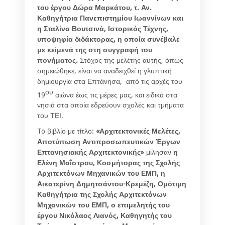
του έργου Δώρα Μαρκάτου, τ. Αν.
Καθηγήτρια Πανεπιστημίου Ιωαννίνων και
η
Σταλίνα Βουτσινά, Ιστορικός Τέχνης,
υποψηφία διδάκτορας, η οποία συνέβαλε
με κείμενά της στη συγγραφή του
πονήματος.
Στόχος της μελέτης αυτής, όπως
σημειώθηκε, είναι να αναδειχθεί η γλυπτική
δημιουργία στα Επτάνησα, από τις αρχές του
ου
19
αιώνα έως τις μέρες μας, και ειδικά στα
νησιά στα οποία εδρεύουν σχολές και τμήματα
του ΤΕΙ.
To βιβλίο με τίτλο:
«Αρχιτεκτονικές Μελέτες,
Αποτύπωση Αντιπροσωπευτικών Έργων
Επτανησιακής Αρχιτεκτονικής»
μίλησαν
η
Ελένη Μαΐστρου, Κοσμήτορας της Σχολής
Αρχιτεκτόνων Μηχανικών του ΕΜΠ, η
Αικατερίνη Δημητσάντου-Κρεμέζη, Ομότιμη
Καθηγήτρια της Σχολής Αρχιτεκτόνων
Μηχανικών του ΕΜΠ, ο επιμελητής του
έργου Νικόλαος Λιανός, Καθηγητής του