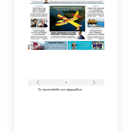
Τα
πρωτοσέλιδα
των
εφημερίδων