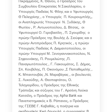
Πικραμμένος, Κ. Θάνου, ο Πρόεδρος του
Συμβουλίου Επικρατείας Ν Σακελλαρίου, ο
Υπουργός Παιδείας Ν. Φίλης και ο Υφυπουργός
Θ Πελεγρίνης , ο Υπουργός Π. Κουρουμπλής,,
οι Αναπληρωτές Υπουργοί Ν. Ξυδάκης, Θ
Φωτίου , Ρ. Αντωνοπούλου, Δ. Βίτσας, οι
Υφυπουργοί Ο. Γεροβασίλη , Π. Σγουρίδης ο
πρώην Πρόεδρος της Βουλής Δ. Σιούφας και ο
πρώην Αντιπρόεδρος Π. Κρητικός , η πρώην
Υπουργός Παιδείας Α. Διαμαντοπούλου, οι
πρώην Υπουργοί Μ. Ξενογιαννακοπούλου, Ν.
Σηφουνάκης, Π. Ρουμελιώτης ,Π.
Παναγιωτόπουλος , Γ. Γιακουμάτος, Σ. Δήμας,
Σπ. Κουβέλης, Π. Οικονόμου ,Σ Παπαθεμελής ,
Κ. Μπαντουβάς ,Ν. Μαραβέγιας , οι βουλευτές
Σ. Λυκούδης, Α. Θεοπεφτάτου, Ο.
Τεληγιορίδου, η Πρόεδρος της Εθνικής
Τράπεζας και σύζυγος του Γ. Αρσένη Λούκα
Κατσέλη, ο Πρόεδρος της Apha Βank και
Πανεπιστημιακός κ Β. Ράπανος, ο Πρόεδρος
της ΓΣΕΒΕ Γ. Καβαθάς, η ποιήτρια και
ακαδημαϊκός Κική Δημουλά, ο συγγραφέας Β.