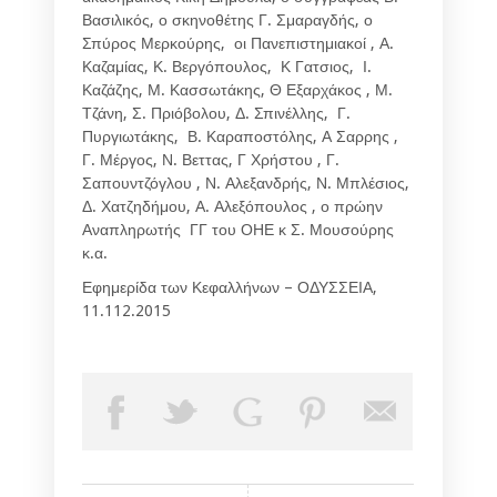
Βασιλικός, ο σκηνοθέτης Γ. Σμαραγδής, ο
Σπύρος Μερκούρης, οι Πανεπιστημιακοί , Α.
Καζαμίας, Κ. Βεργόπουλος, Κ Γατσιος, Ι.
Καζάζης, Μ. Κασσωτάκης, Θ Εξαρχάκος , Μ.
Τζάνη, Σ. Πριόβολου, Δ. Σπινέλλης, Γ.
Πυργιωτάκης, Β. Καραποστόλης, Α Σαρρης ,
Γ. Μέργος, Ν. Βεττας, Γ Χρήστου , Γ.
Σαπουντζόγλου , Ν. Αλεξανδρής, Ν. Μπλέσιος,
Δ. Χατζηδήμου, Α. Αλεξόπουλος , ο πρώην
Αναπληρωτής ΓΓ του ΟΗΕ κ Σ. Μουσούρης
κ.α.
Εφημερίδα των Κεφαλλήνων – ΟΔΥΣΣΕΙΑ,
11.112.2015