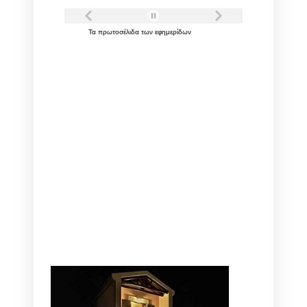
Τα
πρωτοσέλιδα
των
εφημερίδων