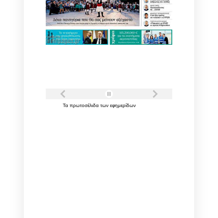
Τα
πρωτοσέλιδα
των
εφημερίδων