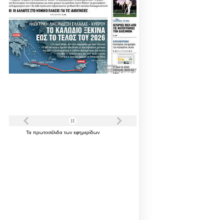
Τα
πρωτοσέλιδα
των
εφημερίδων