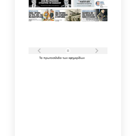
Τα
πρωτοσέλιδα
των
εφημερίδων