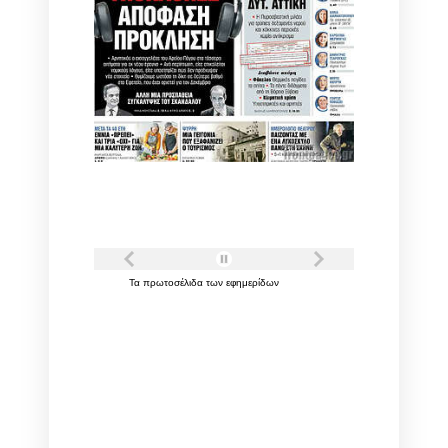
Τα
πρωτοσέλιδα
των
εφημερίδων