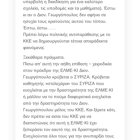
υπερβολή η διεκδίκηση για ένα καλύτερο
σχολείο, τις υποδομές και τα μαθήματα). Έστω
κι αν ο Διον. Γεωργόπουλος δεν αφήνει σε
ησυχία τους κρατούντες αυτού του τόπου.
Έστω, έστω……
Πρέπει λόγω πολιτικής αντιπαράθεσης με το
ΚΚΕ να δημιουργούνται τέτοια απαράδεκτα
φαινόμενα;
Ξεκάθαρα πράγματα.
Πίσω απ’ αυτή την αήθη επίθεση – χειροδικία
στον πρόεδρο της ΕΛΜΕ-ΚΙ Διον.
Γεωργόπουλο κρύβεται ο ΣΥΡΙΖΑ. Κρύβεται
καθηγητής «στελεχάρα» του ΣΥΡΙΖΑ που
ενοχλείται με την δραστηριότητα της ΕΛΜΕ-ΚΙ
ή μάλλον να το πούμε διαφορετικά ενοχλείται
από την δραστηριότητα του Διον.
Γεωργόπουλου μέλος του ΚΚΕ. Και ξέρετε κάτι,
δεν πρέπει να είσαι του ΚΚΕ για να
διαπιστώνεις ότι αυτή η ΕΛΜΕ-ΚΙ έχει
ξεπεράσει τον εαυτό της σε δραστηριότητα.
Ενοχλούνται όλοι τους για την ανυπαρξία τους