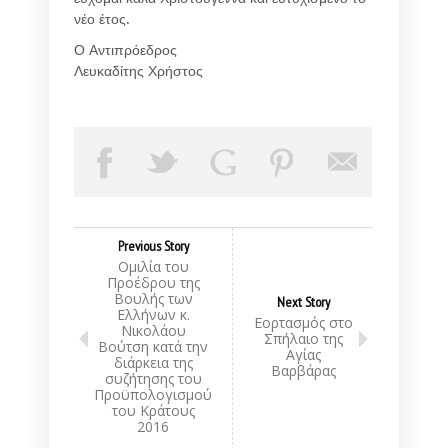
νέο έτος.
Ο Αντιπρόεδρος
Λευκαδίτης Χρήστος
Previous Story
Ομιλία του
Προέδρου της
Βουλής των
Next Story
Ελλήνων κ.
Εορτασμός στο
Νικολάου
Σπήλαιο της
Βούτση κατά την
Αγίας
διάρκεια της
Βαρβάρας
συζήτησης του
Προϋπολογισμού
του Κράτους
2016