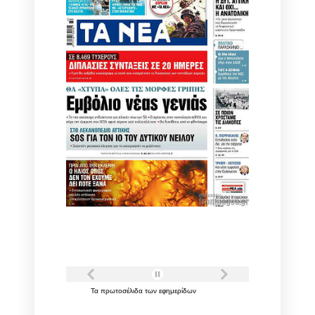
Τα
πρωτοσέλιδα
των
εφημερίδων