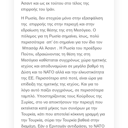
Άσαντ και ως εκ τούτου στο τέλος της
επιρροής του Ιράν.
Η Ρωσία, δεν στοχεύει μόνο στην εξασφάλιση
της επιρροής της στην περιοχή και στην
εδραίωση της θέσης της στη Μεσόγειο. Ο
πόλεμος για τη Ρωσία σημαίνει, ίσως, πολύ
περισσότερα απ’ ότι σημαίνει για τον ίδιο τον
Μπασάρ Αλ Άσαντ . Η Ρωσία του προέδρου
Πούτιν, εδραιώνοντας τη θέση της στη
Μεσόγειο καθίσταται συγχρόνως χώρα ηγετικής
ισχύος και αποδυναμώνει σε μεγάλο βαθμό τη
Δύση και το ΝΑΤΟ αλλά και την ελκυστικότητα
της ΕΕ. Περισσότερο από ποτέ, είναι ώρα για
επίδειξη της ηγετικής της ισχύος. Και για το
λόγο αυτό παίζει συγχρόνως, σε περισσότερα
ταμπλό. Υποστηρίζοντας τους Κούρδους της
Συρίας, στο να αποκτήσουν την περιοχή που
εκτείνεται κατά μήκος των συνόρων με την
Τουρκία, κάτι που αποτελεί κόκκινη γραμμή για
την Τουρκία, σύρει την Τουρκία βαθειά στην
διαμάχη. Εάν ο Ερντογάν αντιδράσει, το ΝΑΤΟ