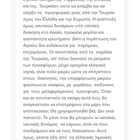
και της Τουρκίας» ώστε να επέμβει και να
ελέγξει τις προσφυγικές ροές από την Τουρκία
προς την Ελλάδα και την Ευρώπη. Η ανάπτυξη
όμως ναυτικών δυνάμεων υπό νατοϊκή
διοίκηση στο Αιγαίο, προκαλεί μεγάλα και
αναπάντητα ερωτήματα. Διότι η περίπτωση του
Αιγαίου δεν ενδείκνυται για παρόμοιες
επιχειρήσεις. Οι αποστάσεις από τα παράλια
της Τουρκίας, απ’ όπου ξεκινούν τα ρεύματα
των προσφύγων, μέχρι ορισμένα ελληνικά
νησιά, είναι πολύ μικρές ώστε να επιτρέπουν
στους διακινητές, την υπερφόρτωση μικρών
φουσκωτών σκαφών, με μεγάλους κινδύνους
για τους μεταφερόμενους πρόσφυγες. Όταν
και αν εντοπιστούν τα σκάφη αυτά πώς θα
αναγκαστούν να επιστρέψουν στα μέρη που
απέπλευσαν; Θα χρησιμοποιηθεί βία; Δεν είναι
πιστευτό. Το μόνο που θα μπορούν οι νατοϊκές
ναυτικές δυνάμεις να κάμουν, είναι να τους
συνδράμουν και να τους διασώσουν. Αυτό
όμως, γίνεται ήδη από τις ελληνικές λιμενικές