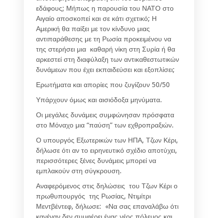
εδάφους; Μήπως η παρουσία του ΝΑΤΟ στο
Αιγαίο αποσκοπεί και σε κάτι σχετικό; Η
Αμερική θα παίξει με τον κίνδυνο μιας
αντιπαράθεσης με τη Ρωσία προκειμένου να
της στερήσει μια καθαρή νίκη στη Συρία ή θα
αρκεστεί στη διαφύλαξη των αντικαθεστωτικών
δυνάμεων που έχει εκπαιδεύσει και εξοπλίσει;
Ερωτήματα και απορίες που ζυγίζουν 50/50
Υπάρχουν όμως και αισιόδοξα μηνύματα.
Οι μεγάλες δυνάμεις συμφώνησαν πρόσφατα
στο Μόναχο μια “παύση” των εχθροπραξιών.
Ο υπουργός Εξωτερικών των ΗΠΑ, Τζων Κέρι,
δήλωσε ότι αν το ειρηνευτικό σχέδιο αποτύχει,
περισσότερες ξένες δυνάμεις μπορεί να
εμπλακούν στη σύγκρουση.
Αναφερόμενος στις δηλώσεις του Τζων Κέρι ο
πρωθυπουργός της Ρωσίας, Ντιμίτρι
Μεντβέντεφ, δήλωσε: «Να σας επαναλάβω ότι
κανέναν δεν συμφέρει ένας νέος πόλεμος και