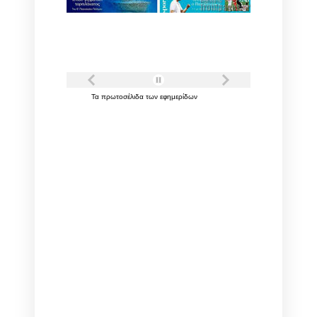
Τα
πρωτοσέλιδα
των
εφημερίδων