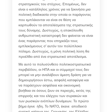
στρατηγικούς του στόχους. Επομένως, δεν
είναι ο κατάλληλος χρόνος για να ξεκινήσει μια
πολιτική διαδικασία στην οποία οι παράγοντες
που εμπλέκονται να είναι σε θέση να
καρπωθούν τα αποτελέσματα της στρατιωτικής
τους δύναμης. Δυστυχώς, η επακόλουθη
ανθρωπιστική καταστροφή δεν φαίνεται να είναι
ένας παράγοντας που επηρεάζει τους
εμπλεκόμενους σ’ αυτόν τον πολύπλοκο
πόλεμο. Δυστυχώς, η μόνη πολιτική λύση θα
προέλθει από ένα στρατιωτικό αποτέλεσμα.
Με αυτό το πολυσύνθετο πολιτικοστρατιωτικό
περιβάλλον, οι ΗΠΑ και οι σύμμαχοί τους δεν
μπορεί να μην αναλάβουν άμεση δράση για να
δημιουργήσουν έστω, ασφαλή καταφύγια και
να παράσχουν ασφάλεια και οικονομική
βοήθεια σε όσους ζουν σε περιοχές, εκτός της
επιρροής και του ελέγχου των συριακών και
των ρωσικών ενόπλων δυνάμεων. Το πρώτο
βήμα έγινε ήδη. Το ΝΑΤΟ, έκανε αποδεκτό
σχετικό «αίτημα της Γερμανίας, της Ελλάδας