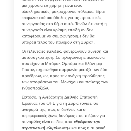
μια χερσαία επιχείρηση είναι ένας
ολοκληρωτικός, μακρόχρονος πόλεμος. Είμαι
επιφυλακτικά αισιόδοξος για τις προοπτικές
συνεργασίας στο θέμα αυτό. Τονίζω ότι αυτή η
συνεργασία είναι κρίσιμη επειδή αν δεν
καταφέρουμε να συμφωνήσουμε δεν θα
υπάρξει τέλος του πολέμου στη Συρία».
Οι τελευταίες εξελίξεις, φανερώνουν σύνεση και
αυτοσυγκράτηση. Σε τηλεφωνική επικοινωνία
που είχαν οι Μπάρακ Ομπάμα και Βλάντιμιρ
Πούτιν, σημειώθηκε συμφωνία μεταξύ των δύο
προέδρων, ως προς την ανάγκη προώθησης
των αποφάσεων του Μονάχου και παύσης των
εχθροπραξιών.
Ωστόσο, η Ανεξάρτητη Διεθνής Επιτροπή
Έρευνας του ΟΗΕ για τη Συρία τόνισε, σε
αναφορά της, πως οι διεθνείς και οι
περιφερειακές ξένες δυνάμεις που πιέζουν για
συνομιλίες είναι οι ίδιες που
«θρέφουν την
στρατιωτική κλιμάκωση»
και πως η συριακή