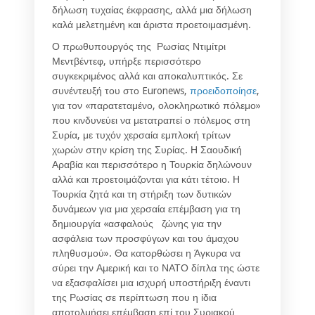
δήλωση τυχαίας έκφρασης, αλλά μια δήλωση
καλά μελετημένη και άριστα προετοιμασμένη.
Ο πρωθυπουργός της Ρωσίας Ντιμίτρι
Μεντβέντεφ, υπήρξε περισσότερο
συγκεκριμένος αλλά και αποκαλυπτικός. Σε
συνέντευξή του στο Euronews,
προειδοποίησε
,
για τον «παρατεταμένο, ολοκληρωτικό πόλεμο»
που κινδυνεύει να μετατραπεί ο πόλεμος στη
Συρία, με τυχόν χερσαία εμπλοκή τρίτων
χωρών στην κρίση της Συρίας. Η Σαουδική
Αραβία και περισσότερο η Τουρκία δηλώνουν
αλλά και προετοιμάζονται για κάτι τέτοιο. Η
Τουρκία ζητά και τη στήριξη των δυτικών
δυνάμεων για μια χερσαία επέμβαση για τη
δημιουργία «ασφαλούς ζώνης για την
ασφάλεια των προσφύγων και του άμαχου
πληθυσμού». Θα κατορθώσει η Άγκυρα να
σύρει την Αμερική και το ΝΑΤΟ δίπλα της ώστε
να εξασφαλίσει μια ισχυρή υποστήριξη έναντι
της Ρωσίας σε περίπτωση που η ίδια
αποτολμήσει επέμβαση επί του Συριακού