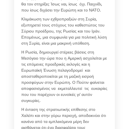
θα τον στηρίξει; Ίσως ναι, ίσως όχι. Παιχνίδι,
που ίσως διχάσει την Ευρώπη και το ΝΑΤΟ.
Κλιμάκωση των εχθροπραξιών στη Συρία,
εξυπηρετεί τους στόχους του καθεστώτος του
Σύριου προέδρου, της Ρωσίας και του Ιράν.
Επομένως, μια συμφωνία για μια πολιτική λύση
στη Συρία, είναι μια μακρινή υπόθεση.
Η Ρωσία, δημιουργεί στέρεες βάσεις στη
Μεσόγειο την ώρα που η Αμερική ασχολείται με
τις επόμενες προεδρικές εκλογές και η
Ευρωπαϊκή Ένωση πελαγοδρομεί και
αποσταθεροποιείται με τη μαζική εισροή
προσφύγων στην Ευρώπη. Ο Πούτιν φαίνεται
αποφασισμένος να εκμεταλλευτεί τις ευκαιρίες
που του παρέχουν οι ευνοϊκές γι’ αυτόν
συγκυρίες.
Η ένταση της στρατιωτικής επίθεσης στο
Χαλέπι και στην γύρω περιοχή, αποδεικνύει ότι
κανένα από τα εμπλεκόμενα μέρη δεν
αισθάνεται ότι έχει διασφαλίσει τους