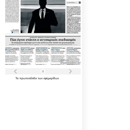
Τα
πρωτοσέλιδα
των
εφημερίδων