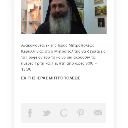
Ἀνακοινοῦται ἐκ τῆς Ἱερᾶς Μητροπόλεως
Κεφαλληνίας ὃτι ὁ Μητροπολίτης θά δέχεται εἰς
τό Γραφεῖον του τό κοινό διά ἀκρόασιν τίς
ἡμέρες Τρίτη καί Πέμπτη ἀπό ὣρες 9:00 –
13:30.
ΕΚ ΤΗΣ ΙΕΡΑΣ ΜΗΤΡΟΠΟΛΕΩΣ