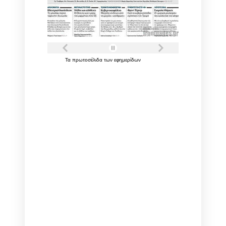
Τα
πρωτοσέλιδα
των
εφημερίδων