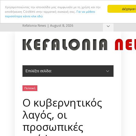
Χρησιμοποιώντας την ιστοσελίδα μας συμφωνείτε με τη χρήση και την
Δέχομαι
αποθήκευση Cookies στην τερματική συσκευή σας.
Για να μάθετε
περισσότερα κάντε κλικ εδώ
Kefalonia News | August 8, 2026
Hide Navigation
Επικοινωνία
Επιλέξτε σελίδα:
Hide Navigation
Αρχική
Πολιτική
Πολιτισμός
Αθλητισμός
Τουρισμός
Δημ. Συμβούλιο Αργοστολίου
Δημ. Συμβούλιο Ληξουρίου
Σοκ & Δεος
Πολιτική
Ο κυβερνητικός
λαγός, οι
προσωπικές