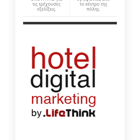
τις τρέχουσες
το κέντρο της
εξελίξεις.
πόλης.