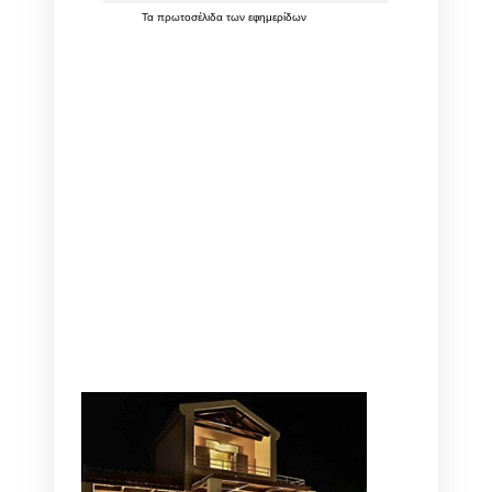
Τα
πρωτοσέλιδα
των
εφημερίδων