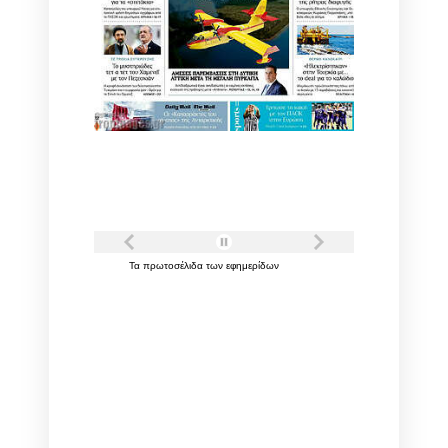
Τα
πρωτοσέλιδα
των
εφημερίδων