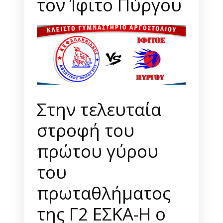
τον Ίφιτο Πύργου
Στην τελευταία
στροφή του
πρώτου γύρου
του
πρωταθλήματος
της Γ2 ΕΣΚΑ-Η ο