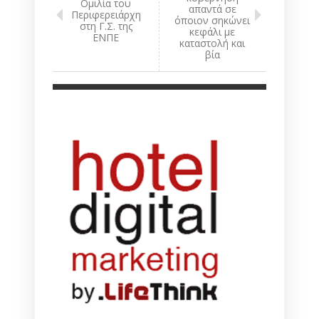
Ομιλία του
απαντά σε
Περιφερειάρχη
όποιον σηκώνει
στη Γ.Σ. της
κεφάλι με
ΕΝΠΕ
καταστολή και
βία