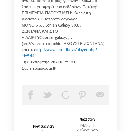
άνθρωπος που έτρεξε για έναν ολόκληρο
λαό!», προσφορά των εκδόσεων Πατάκη!
ΕΠΙΜΕΛΕΙΑ-ΠΑΡΟΥΣΙΑΣΗ: Καλλιόπη
Λιοσάτου, Θεατροπαιδαγωγός
ΜΟΝΟ στον Ionian Galaxy 90,8!
ΖΩΝΤΑΝΑ ΚΑΙ ΣΤΟ
ΔΙΑΔΙΚΤΥΟ:ioniangalaxy.gr,
(επιλέγοντας το πεδίο: ΑΚΟΥΣΤΕ ΖΩΝΤΑΝΑ)
και στο
http://www.onradio.gr/player.php?
id=544
Τηλ. εκπομπής:26710-25361!
Σας περιμένουμε!!!
Next Story
MAΣ: Η
Previous Story
κυβέρνηση