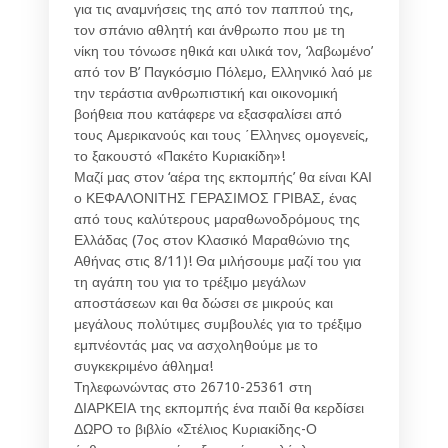
για τις αναμνήσεις της από τον παππού της,
τον σπάνιο αθλητή και άνθρωπο που με τη
νίκη του τόνωσε ηθικά και υλικά τον, ‘λαβωμένο’
από τον Β’ Παγκόσμιο Πόλεμο, Ελληνικό λαό με
την τεράστια ανθρωπιστική και οικονομική
βοήθεια που κατάφερε να εξασφαλίσει από
τους Αμερικανούς και τους ΄Ελληνες ομογενείς,
το ξακουστό «Πακέτο Κυριακίδη»!
Μαζί μας στον ‘αέρα της εκπομπής’ θα είναι ΚΑΙ
ο ΚΕΦΑΛΟΝΙΤΗΣ ΓΕΡΑΣΙΜΟΣ ΓΡΙΒΑΣ, ένας
από τους καλύτερους μαραθωνοδρόμους της
Ελλάδας (7ος στον Κλασικό Μαραθώνιο της
Αθήνας στις 8/11)! Θα μιλήσουμε μαζί του για
τη αγάπη του για το τρέξιμο μεγάλων
αποστάσεων και θα δώσει σε μικρούς και
μεγάλους πολύτιμες συμβουλές για το τρέξιμο
εμπνέοντάς μας να ασχοληθούμε με το
συγκεκριμένο άθλημα!
Τηλεφωνώντας στο 26710-25361 στη
ΔΙΑΡΚΕΙΑ της εκπομπής ένα παιδί θα κερδίσει
ΔΩΡΟ το βιβλίο «Στέλιος Κυριακίδης-Ο