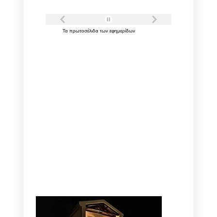
Τα
πρωτοσέλιδα
των
εφημερίδων