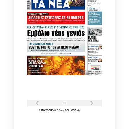
Τα
πρωτοσέλιδα
των
εφημερίδων