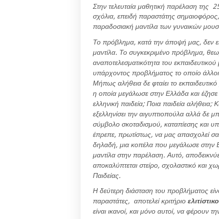
Στην τελευταία μαθητική παρέλαση της 2
σχόλια, επειδή παραστάτης σημαιοφόρος,
παραδοσιακή μαντίλα των γυναικών μου
Το πρόβλημα, κατά την άποψή μας, δεν εί
μαντίλα. Το συγκεκριμένο πρόβλημα, θεωρο
αναποτελεσματικότητα του εκπαιδευτικού
υπάρχοντος προβλήματος το οποίο άλλοι 
Μήπως αλήθεια δε φταίει το εκπαιδευτικό
η οποία μεγάλωσε στην Ελλάδα και έζησε 
ελληνική παιδεία; Ποια παιδεία αλήθεια; 
εξελληνίσει την αιγυπτιοπούλα αλλά δε μπ
σύμβολο σκοταδισμού, καταπίεσης και υ
έπρεπε, πρωτίστως, να μας απασχολεί σαν
δηλαδή, μια κοπέλα που μεγάλωσε στην Ε
μαντίλα στην παρέλαση. Αυτό, αποδεικνύε
αποκαλύπτεται στείρο, σχολαστικό και χω
Παιδείας.
Η δεύτερη διάσταση του προβλήματος είν
παραστάτες, αποτελεί κριτήριο
ελιτίστικ
είναι ικανοί, και μόνο αυτοί, να φέρουν 