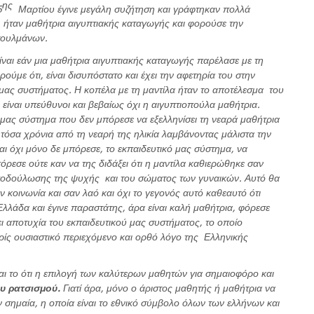
ης
5
Μαρτίου έγινε μεγάλη συζήτηση και γράφτηκαν πολλά
 ήταν μαθήτρια αιγυπτιακής καταγωγής και φορούσε την
σουλμάνων.
ναι εάν μια μαθήτρια αιγυπτιακής καταγωγής παρέλασε με τη
ύμε ότι, είναι δισυπόστατο και έχει την αφετηρία του στην
 μας συστήματος. Η κοπέλα με τη μαντίλα ήταν το αποτέλεσμα του
είναι υπεύθυνοι και βεβαίως όχι η αιγυπτιοπούλα μαθήτρια.
 μας σύστημα που δεν μπόρεσε να εξελληνίσει τη νεαρά μαθήτρια
τόσα χρόνια από τη νεαρή της ηλικία λαμβάνοντας μάλιστα την
Και όχι μόνο δε μπόρεσε, το εκπαιδευτικό μας σύστημα, να
όρεσε ούτε καν να της διδάξει ότι η μαντίλα καθιερώθηκε σαν
ποδούλωσης της ψυχής και του σώματος των γυναικών. Αυτό θα
 κοινωνία και σαν λαό και όχι το γεγονός αυτό καθεαυτό ότι
λλάδα και έγινε παραστάτης, άρα είναι καλή μαθήτρια, φόρεσε
ι αποτυχία του εκπαιδευτικού μας συστήματος, το οποίο
ρίς ουσιαστικό περιεχόμενο και ορθό λόγο της Ελληνικής
αι το ότι η επιλογή των καλύτερων μαθητών για σημαιοφόρο και
ου ρατσισμού.
Γιατί άρα, μόνο ο άριστος μαθητής ή μαθήτρια να
την σημαία, η οποία είναι το εθνικό σύμβολο όλων των ελλήνων και