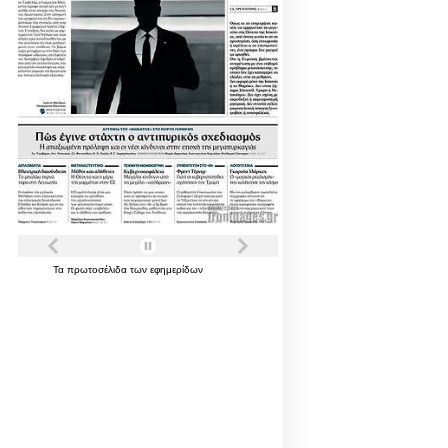
Τα
πρωτοσέλιδα
των
εφημερίδων