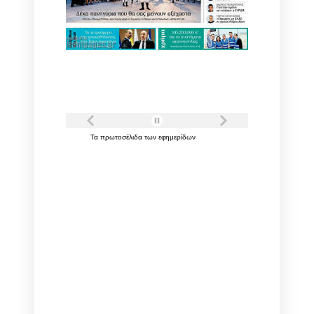
Τα
πρωτοσέλιδα
των
εφημερίδων