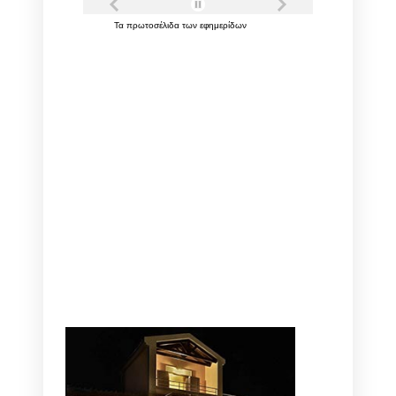
Τα
πρωτοσέλιδα
των
εφημερίδων