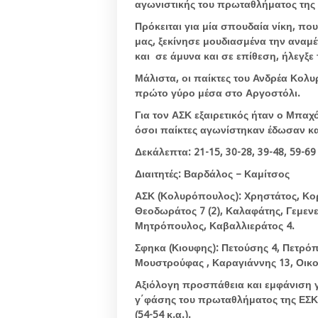
αγωνιστικής του πρωταθλήματος της 
Πρόκειται για μία σπουδαία νίκη, που
μας, ξεκίνησε μουδιασμένα την αναμ
και σε άμυνα και σε επίθεση, ήλεγξε 
Μάλιστα, οι παίκτες του Ανδρέα Κολ
πρώτο γύρο μέσα στο Αργοστόλι.
Για τον ΑΣΚ εξαιρετικός ήταν ο Μπαχ
όσοι παίκτες αγωνίστηκαν έδωσαν και
Δεκάλεπτα: 21-15, 30-28, 39-48, 59-69
Διαιτητές: Βαρδάλος – Καμίτσος
ΑΣΚ (Κολυρόπουλος): Χρηστάτος, Κορα
Θεοδωράτος 7 (2), Καλαφάτης, Γεμενε
Μητρόπουλος, Καβαλλιεράτος 4.
Σφηκα (Κιουφης): Πετούσης 4, Πετρόπο
Μουστρούφας , Καραγιάννης 13, Οικ
Αξιόλογη προσπάθεια και εμφάνιση γ
γ΄φάσης του πρωταθλήματος της ΕΣΚ
(54-54 κ.α.).