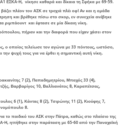
Α1 ΕΣΚΑ-Η, νίκησε καθαρά και δίκαια τη Σφήκα με 69-59.
 βάζει πλέον τον ΑΣΚ σε τροχιά πλέι οφ! Αν και η ομάδα
έτρηση και βρέθηκε πίσω στο σκορ, εν συνεχεία ανέβηκε
τα ριμπάουντ και έφτασε σε μία δίκαιη νίκη.
υρόπουλου, πήραν και την διαφορά που είχαν χάσει στον
ός, ο οποίος τελείωσε τον αγώνα με 33 πόντους, ωστόσο,
 την ψυχή τους για να έρθει η σημαντική αυτή νίκη.
κιανίτης 7 (2), Παπαδημητρίου, Μπαχός 33 (4),
τζής, Βαρβαρίγος 10, Βαλλιανάτος 8, Καραπέτσας,
υλος 6 (1), Κάντας 8 (2), Τσιρώνης 11 (2), Κιούφης 7,
ονομόπουλο 8.
ια το παιδικό του ΑΣΚ στην Πάτρα, καθώς στο πλαίσιο της
Α-Η, ηττήθηκε στην παράταση με 65-60 από την Παναχαϊκή