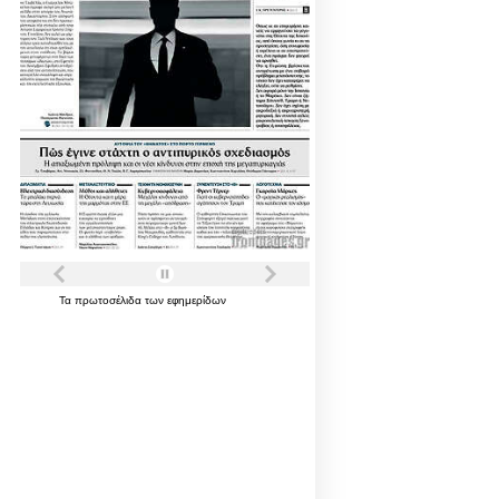
Τα
πρωτοσέλιδα
των
εφημερίδων