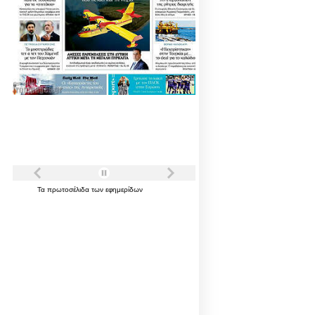
Τα
πρωτοσέλιδα
των
εφημερίδων