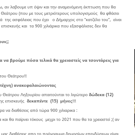
ω, αν λαβουμε υπ όψιν και την αναμενόμενη έκπτωση που θα
υ Θεάτρου (που με τους μετριότερους υπολογισμούς θα φθάσει
 της ασφάλειας που έχει ο Δήμαρχος στο “κατζέλο του”, είναι
επισκευής και τα 900 χιλιάρικα που εξασφάλισες δεν θα
υν;;
 να βρούμε πόσα τελικά θα χρειαστείς να τσοντάρεις για
 του Θεάτρου!!
 τέχνη) ανακεφαλαιώνοντας
υ Θεάτρου Ληξουρίου απαιτούνται το λιγώτερο
δώδεκα (12)
της επισκευής
δεκαπέντε (15) μήνες
!!!
α να διαθέσεις από τώρα 900 χιλιαρικα :
και θα παίρνει τόκους μεχρι το 2021 που θα τα χρειαστεί ;( αν
θα μας διαθέσεις απο το πρόγραμμα δημοσίων επενδύσεων είναι