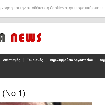
η χρήση και την αποθήκευση Cookies στην τερματική συσκε
Αθλητισμός
Τουρισμός
Δημ. Συμβούλιο Αργοστολίου
Δημ
(Νο 1)