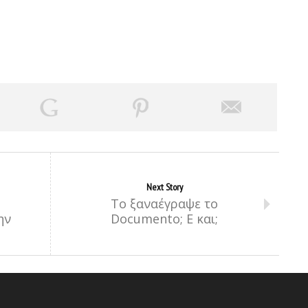
Next Story
Το ξαναέγραψε το
ην
Documento; Ε και;