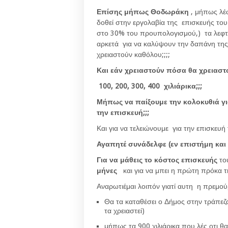
Επίσης μήπως Θοδωράκη
, μήπως λέ
δοθεί στην εργολαβία της επισκευής το
στο 30% του προυπολογισμού,) τα λεφτά
αρκετά για να καλύψουν την δαπάνη της 
χρειαστούν καθόλου;;;;
Και εάν χρειαστούν πόσα θα χρειαστο
100, 200, 300, 400 χιλιάρικα;;;
Μήπως να παίξουμε την κολοκυθιά για
την επισκευή;;;
Και για να τελειώνουμε για την επισκευή
Αγαπητέ συνάδελφε (εν επιστήμη και
Για να μάθεις το κόστος επισκευής
το
μήνες
και για να μπει η πρώτη πρόκα 
Αναρωτιέμαι λοιπόν γιατί αυτη η πρεμούρ
Θα τα καταθέσει ο Δήμος στην τράπεζα 
τα χρειαστεί)
μήπως τα 900 χιλιάρικα που λές οτι 