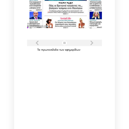
Τα
πρωτοσέλιδα
των
εφημερίδων