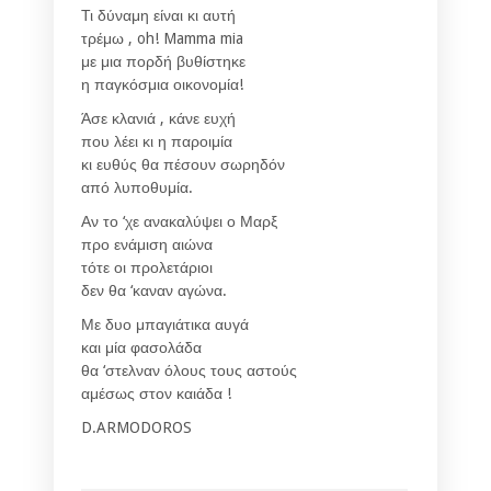
Τι δύναμη είναι κι αυτή
τρέμω , oh! Mamma mia
με μια πορδή βυθίστηκε
η παγκόσμια οικονομία!
Άσε κλανιά , κάνε ευχή
που λέει κι η παροιμία
κι ευθύς θα πέσουν σωρηδόν
από λυποθυμία.
Αν το ‘χε ανακαλύψει ο Μαρξ
προ ενάμιση αιώνα
τότε οι προλετάριοι
δεν θα ‘καναν αγώνα.
Με δυο μπαγιάτικα αυγά
και μία φασολάδα
θα ‘στελναν όλους τους αστούς
αμέσως στον καιάδα !
D.ARMODOROS