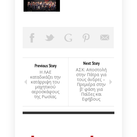
Next Story
Previous Story
ΑΣΚ: Αποστολή
Η ΛΑΕ
στην Πάτρα για
καταδικάζει την
τους άνδρες –
κατάρριψη του
Πρεμιέρα στην
μαχητικού
β’ φάση για
αεροσκάφους
Παίδες και
της Ρωσίας.
Εφήβους