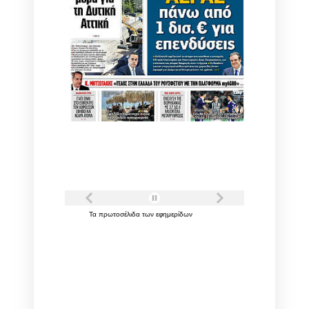
Τα
πρωτοσέλιδα
των
εφημερίδων