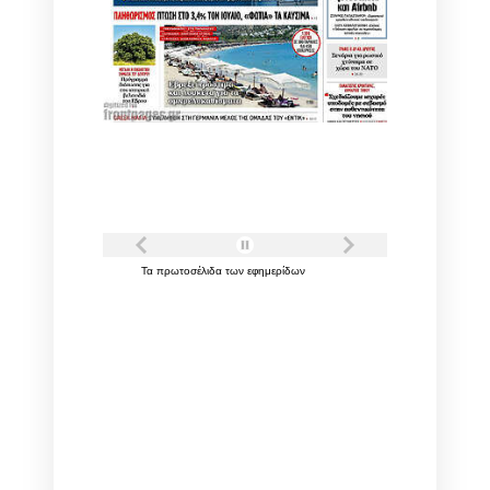
Τα
πρωτοσέλιδα
των
εφημερίδων