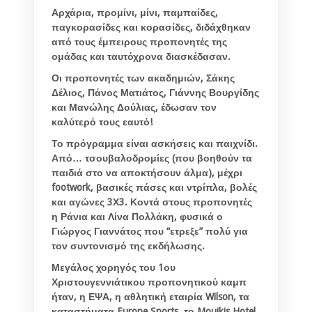
Αρχάρια, προμίνι, μίνι, παμπαίδες,
παγκορασίδες και κορασίδες, διδάχθηκαν
από τους έμπειρους προπονητές της
ομάδας και ταυτόχρονα διασκέδασαν.
Οι προπονητές των ακαδημιών, Σάκης
Δέλιος, Πάνος Ματιάτος, Γιάννης Βουργίδης
και Μανώλης Δούλιας, έδωσαν τον
καλύτερό τους εαυτό!
Το πρόγραμμα είναι ασκήσεις και παιχνίδι.
Από… τσουβαλοδρομίες (που βοηθούν τα
παιδιά στο να αποκτήσουν άλμα), μέχρι
footwork, βασικές πάσες και ντρίπλα, βολές
και αγώνες 3Χ3. Κοντά στους προπονητές
η Ράνια και Λίνα Πολλάκη, φυσικά ο
Γιώργος Γιαννάτος που “ετρεξε” πολύ για
τον συντονισμό της εκδήλωσης.
Μεγάλος χορηγός του 1ου
Χριστουγεννιάτικου προπονητικού καμπ
ήταν, η ΕΨΑ, η αθλητική εταιρία Wilson, τα
καταστήματα Europe Sports, το Mouikis Hotel