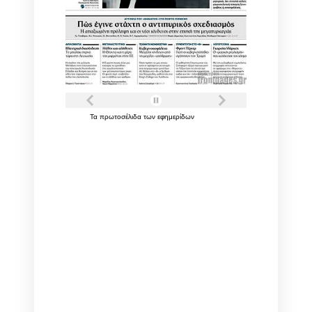
Τα
πρωτοσέλιδα
των
εφημερίδων