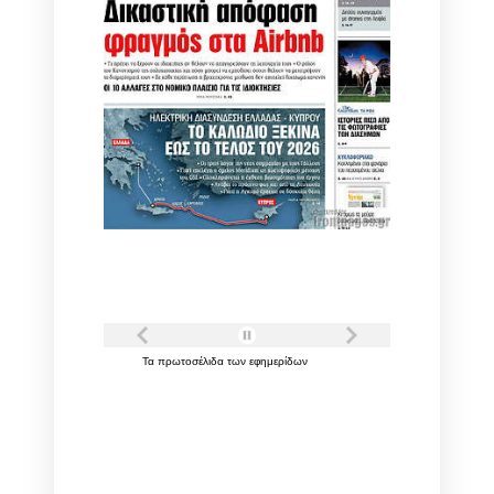
Τα
πρωτοσέλιδα
των
εφημερίδων