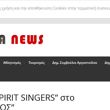
η χρήση και την αποθήκευση Cookies στην τερματική συσκε
Αθλητισμός
Τουρισμός
Δημ. Συμβούλιο Αργοστολίου
Δημ
IRIT SINGERS” στο
ΟΣ”