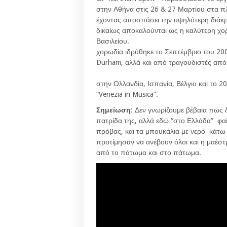
στην Αθήνα στις 26 & 27 Μαρτίου στα πλα
έχοντας αποσπάσει την υψηλότερη διάκρισ
δικαίως αποκαλούνται ως η καλύτερη χ
Βασι
χορωδία ιδρύθηκε το Σεπτέμβριο του 200
Durham, αλλά και από τραγουδιστές από
Η χορωδία 
στην Ολλανδία, Ισπανία, Βέλγιο και το 
“Venezia in Musica”.
Σημείωση
: Δεν γνωρίζουμε βέβαια πως 
πατρίδα της, αλλά εδώ “στο Ελλάδα” φαί
πρόβας, και τα μπουκάλια με νερό κάτω
προτίμησαν να ανέβουν όλοι και η μαέστρ
από το πάτωμα και στο πάτωμα.