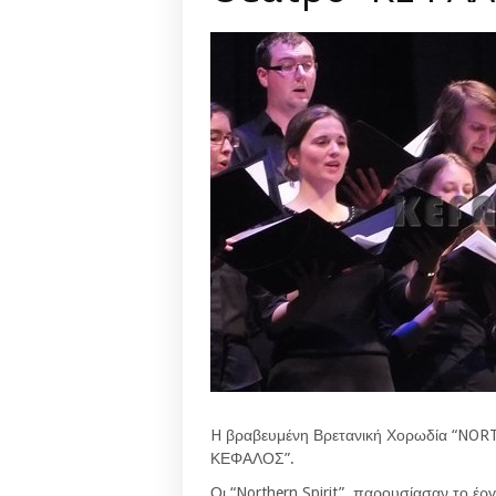
H βραβευμένη Βρετανική Χορωδία “NOR
ΚΕΦΑΛΟΣ”.
Οι “Northern Spirit” παρουσίασαν το έρ