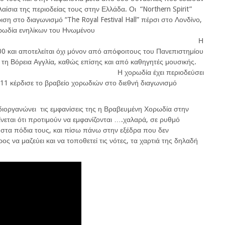
ίσια της περιοδείας τους στην Ελλάδα. Οι “Northern Spirit”
η στο διαγωνισμό “The Royal Festival Hall” πέρσι στο Λονδίνο,
ορωδία ενηλίκων του Ηνωμένου
λείου. Η
0 και αποτελείται όχι μόνον από απόφοιτους του Πανεπιστημίου
 τη Βόρεια Αγγλία, καθώς επίσης και από καθηγητές μουσικής.
έχει περιοδεύσει
2011 κέρδισε το βραβείο χορωδιών στο διεθνή διαγωνισμό
διοργανώνει τις εμφανίσεις της η Βραβευμένη Χορωδία στην
νεται ότι προτιμούν να εμφανίζονται ….χαλαρά, σε ρυθμό
 στα πόδια τους, και πίσω πάνω στην εξέδρα που δεν
ος να μαζεύει και να τοποθετεί τις νότες, τα χαρτιά της δηλαδή