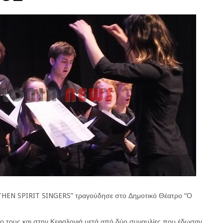
THEN SPIRIT SINGERS” τραγούδησε στο Δημοτικό Θέατρο “Ο
γο τους και στην Κεφαλονιά μετά από δύο συναυλίες που έδωσαν