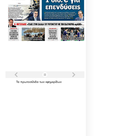
Τα
πρωτοσέλιδα
των
εφημερίδων