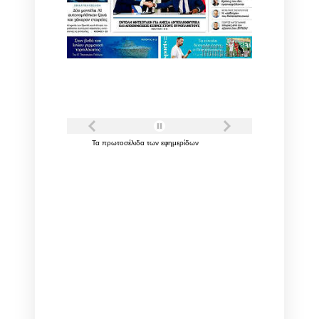
Τα
πρωτοσέλιδα
των
εφημερίδων