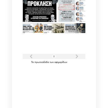
Τα
πρωτοσέλιδα
των
εφημερίδων