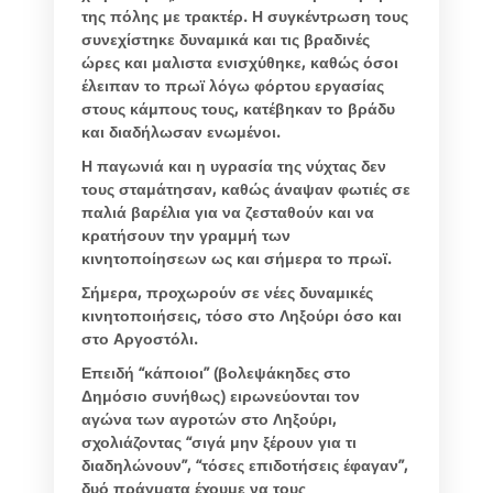
της πόλης με τρακτέρ. Η συγκέντρωση τους
συνεχίστηκε δυναμικά και τις βραδινές
ώρες και μαλιστα ενισχύθηκε, καθώς όσοι
έλειπαν το πρωϊ λόγω φόρτου εργασίας
στους κάμπους τους, κατέβηκαν το βράδυ
και διαδήλωσαν ενωμένοι.
Η παγωνιά και η υγρασία της νύχτας δεν
τους σταμάτησαν, καθώς άναψαν φωτιές σε
παλιά βαρέλια για να ζεσταθούν και να
κρατήσουν την γραμμή των
κινητοποίησεων ως και σήμερα το πρωϊ.
Σήμερα, προχωρούν σε νέες δυναμικές
κινητοποιήσεις, τόσο στο Ληξούρι όσο και
στο Αργοστόλι.
Επειδή “κάποιοι” (βολεψάκηδες στο
Δημόσιο συνήθως) ειρωνεύονται τον
αγώνα των αγροτών στο Ληξούρι,
σχολιάζοντας “σιγά μην ξέρουν για τι
διαδηλώνουν”, “τόσες επιδοτήσεις έφαγαν”,
δυό πράγματα έχουμε να τους