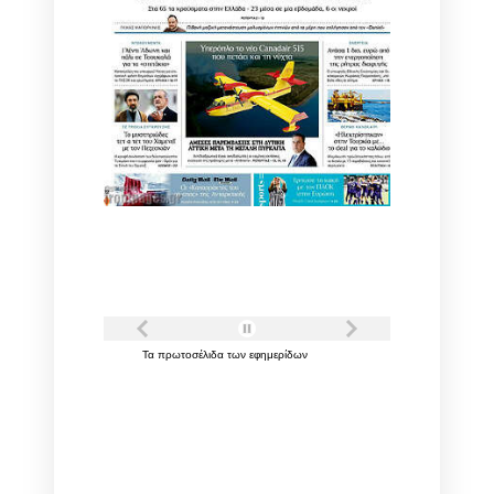
Τα
πρωτοσέλιδα
των
εφημερίδων