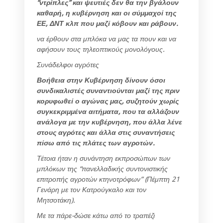
“ντρίπλες” και ψευτιές δεν θα την βγάλουν
καθαρή, η κυβέρνηση και οι σύμμαχοί της
ΕΕ, ΔΝΤ κλπ που μαζί κόβουν και ράβουν.
να έρθουν στα μπλόκα να μας τα πουν και να
αφήσουν τους τηλεοπτικούς μονολόγους.
Συνάδελφοι αγρότες
Βοήθεια στην Κυβέρνηση δίνουν όσοι
συνδικαλιστές συναντιούνται μαζί της πριν
κορυφωθεί ο αγώνας μας, συζητούν χωρίς
συγκεκριμμένα αιτήματα, που τα αλλάζουν
ανάλογα με την κυβέρνηση, που άλλα λένε
στους αγρότες και άλλα στις συναντήσεις
πίσω από τις πλάτες των αγροτών.
Τέτοια ήταν η συνάντηση εκπροσώπων των
μπλόκων της “πανελλαδικής συντονιστικής
επιτροπής αγροτών κτηνοτρόφων” (Πέμπτη 21
Γενάρη με τον Κατρούγκαλο και τον
Μητσοτάκη).
Με τα πάρε-δώσε κάτω από το τραπέζι