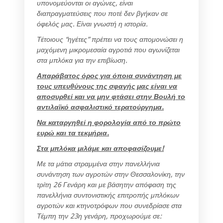
υπονομεύονται οι αγώνες, είναι
διαπραγματεύσεις που ποτέ δεν βγήκαν σε
όφελός μας. Είναι γνωστή η ιστορία.
Τέτοιους “ηγέτες” πρέπει να τους απομονώσει η
μαχόμενη μικρομεσαία αγροτιά που αγωνίζεται
στα μπλόκα για την επιβίωση.
Απαράβατος όρος για όποια συνάντηση με
τους υπευθύνους της σφαγής μας είναι να
αποσυρθεί και να μην φτάσει στην Βουλή το
αντιλαϊκό ασφαλιστικό τερατούργημα.
Να καταργηθεί η φορολογία από το πρώτο
ευρώ και τα τεκμήρια.
Στα μπλόκα μιλάμε και αποφασίζουμε!
Με τα μάτια στραμμένα στην πανελλήνια
συνάντηση των αγροτών στην Θεσσαλονίκη, την
τρίτη 26 Γενάρη και με βάσητην απόφαση της
πανελλήνια συντονιστικής επιτροπής μπλόκων
αγροτών και κτηνοτρόφων που συνεδρίασε στα
Τέμπη την 23η γενάρη, προχωρούμε σε: