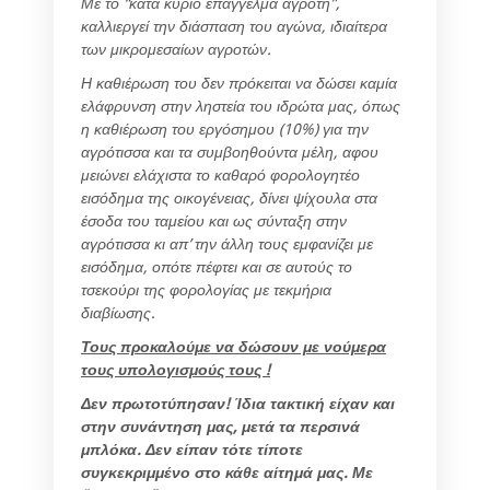
Με το “κατά κύριο επάγγελμα αγρότη”,
καλλιεργεί την διάσπαση του αγώνα, ιδιαίτερα
των μικρομεσαίων αγροτών.
Η καθιέρωση του δεν πρόκειται να δώσει καμία
ελάφρυνση στην ληστεία του ιδρώτα μας, όπως
η καθιέρωση του εργόσημου (10%) για την
αγρότισσα και τα συμβοηθούντα μέλη, αφου
μειώνει ελάχιστα το καθαρό φορολογητέο
εισόδημα της οικογένειας, δίνει ψίχουλα στα
έσοδα του ταμείου και ως σύνταξη στην
αγρότισσα κι απ’ την άλλη τους εμφανίζει με
εισόδημα, οπότε πέφτει και σε αυτούς το
τσεκούρι της φορολογίας με τεκμήρια
διαβίωσης.
Τους προκαλούμε να δώσουν με νούμερα
τους υπολογισμούς τους !
Δεν πρωτοτύπησαν! Ίδια τακτική είχαν και
στην συνάντηση μας, μετά τα περσινά
μπλόκα. Δεν είπαν τότε τίποτε
συγκεκριμμένο στο κάθε αίτημά μας. Με