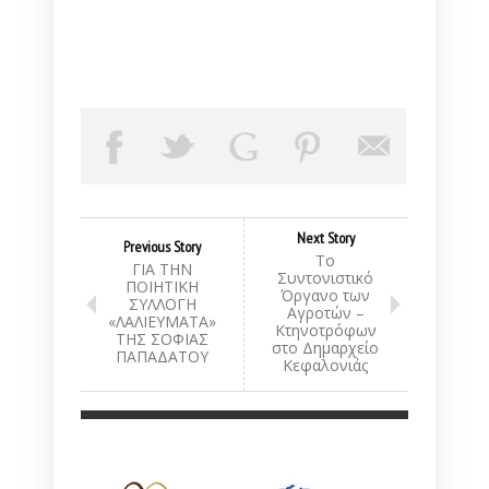
Next Story
Previous Story
Το
ΓΙΑ ΤΗΝ
Συντονιστικό
ΠΟΙΗΤΙΚΗ
Όργανο των
ΣΥΛΛΟΓΗ
Αγροτών –
«ΛΑΛΙΕΥΜΑΤΑ»
Κτηνοτρόφων
ΤΗΣ ΣΟΦΙΑΣ
στο Δημαρχείο
ΠΑΠΑΔΑΤΟΥ
Κεφαλονιάς