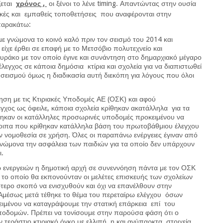
ζεται
χρόνος ,
οι ξένοι το λένε timing. Απαντώντας στην ουσία
τικές και εμπαθείς τοποθετήσεις που αναφέρονται στην
παρακάτω:
ε γνώμονα το κοινό καλό πριν τον σεισμό του 2014 και
 είχε έρθει σε επαφή με το Μετσόβιο πολυτεχνείο και
πυράκο με τον οποίο έγινε και συνάντηση στο δημαρχιακό μέγαρο
έλεγχος σε κάποια δημόσια κτίρια και σχολεία για να διαπιστωθεί
 σεισμού όμως η διαδικασία αυτή διεκόπη για λόγους που όλοι
ηση με τις Κτιριακές Υποδομές ΑΕ (ΟΣΚ) και αφού
χος ως όφειλε, κάποια σχολεία κρίθηκαν ακατάλληλα για τα
τηκαν οι κατάλληλες προσωρινές υποδομές προκειμένου να
λοιπα που κρίθηκαν κατάλληλα βάση του πρωτοβάθμιου έλεγχου
 νομοθεσία σε χρήση. Όλες οι παραπάνω ενέργειες έγιναν από
γνώμονα την ασφάλεια των παιδιών για τα οποίο δεν υπάρχουν
ι.
ενεργειών η δημοτική αρχή σε συνεννόηση πάντα με τον ΟΣΚ
 το οποίο θα εκπονούνταν οι μελέτες επισκευής των σχολείων
ώτερο σκοπό να ενισχυθούν και όχι να επανέλθουν στην
μέσως μετά τέθηκε το θέμα του περεταίρω ελέγχου όσων
κειμένου να καταγράψουμε την στατική επάρκεια επί του
ποδομών. Πρέπει να τονίσουμε στην παρούσα φάση ότι ο
 τεράστιο κτιριακό όγκο με ελλιπή η και ανύπαρκτα στοιχεία