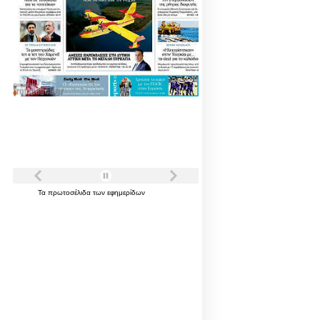
Τα
πρωτοσέλιδα
των
εφημερίδων