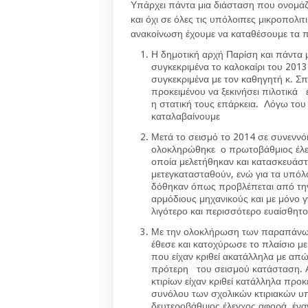
Υπάρχει πάντα μια διάσταση που ονομά
και όχι σε όλες τις υπόλοιπες μικροπολι
ανακοίνωση έχουμε να καταθέσουμε τα 
Η δημοτική αρχή Παρίση και πάντα μ
συγκεκριμένα το καλοκαίρι του 2013
συγκεκριμένα με τον καθηγητή κ. Σ
προκειμένου να ξεκινήσει πιλοτικά 
η στατική τους επάρκεια. Λόγω του
καταλαβαίνουμε
Μετά το σεισμό το 2014 σε συνεννό
ολοκληρώθηκε ο πρωτοβάθμιος έλεγ
οποία μελετήθηκαν και κατασκευάσ
μετεγκατασταθούν, ενώ για τα υπό
δόθηκαν όπως προβλέπεται από την
αρμόδιους μηχανικούς και με μόνο 
λιγότερο και περισσότερο ευαίσθητο
Με την ολοκλήρωση των παραπάνω 
έθεσε και κατοχύρωσε το πλαίσιο με
που είχαν κριθεί ακατάλληλα με απ
πρότερη του σεισμού κατάσταση. Α
κτιρίων είχαν κριθεί κατάλληλα προ
συνόλου των σχολικών κτιριακών υ
δευτεροβάθμιος έλεγχος αφορά έναν